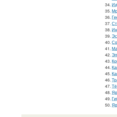
34.
Ид
35.
Мр
36.
Ге
37.
Ст
38.
Ин
39.
Эс
40.
Со
41.
Ма
42.
Эл
43.
Ко
44.
Ка
45.
Ка
46.
Тр
47.
Тё
48.
Яр
49.
Ги
50.
Яр