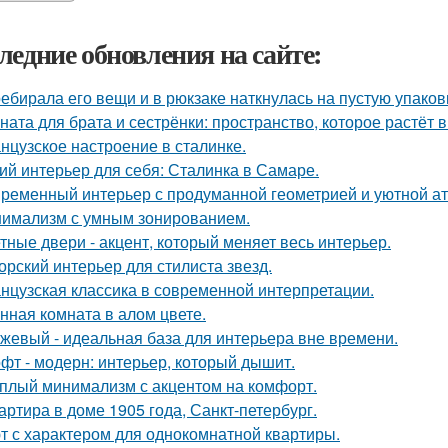
ледние обновления на сайте:
ебирала его вещи и в рюкзаке наткнулась на пустую упаковку
ната для брата и сестрёнки: пространство, которое растёт в
нцузское настроение в сталинке.
ий интерьер для себя: Сталинка в Самаре.
ременный интерьер с продуманной геометрией и уютной а
имализм с умным зонированием.
тные двери - акцент, который меняет весь интерьер.
орский интерьер для стилиста звезд.
нцузская классика в современной интерпретации.
нная комната в алом цвете.
жевый - идеальная база для интерьера вне времени.
фт - модерн: интерьер, который дышит.
плый минимализм с акцентом на комфорт.
артира в доме 1905 года, Санкт-петербург.
т с характером для однокомнатной квартиры.