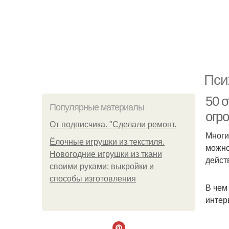
Пси
50 о
Популярные материалы
огр
От подписчика. "Сделали ремонт.
Многи
Ёлочные игрушки из текстиля.
можно
Новогодние игрушки из ткани
дейст
своими руками: выкройки и
способы изготовления
В чем
интер