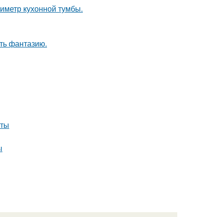
иметр кухонной тумбы.
ить фантазию.
еты
ы