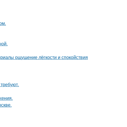
ом.
ной.
ериалы ощущение лёгкости и спокойствия
 требуют.
жения.
оскве.