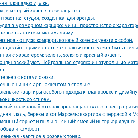
хня площадью 7, 9 кв.
м, в который хочется возвращаться.
нтрастная студия, созданная для аренды.
удия в мраморном карьере: мини - пространство с характер
терьер - антитеза минимализму.
артира - отпуск: комфорт, который хочется увезти с собой.
от дизайн - пример того, как практичность может быть стиль
нная с характером: зелень, золото и красный акцент.
андинавский уют. Нейтральная отделка и натуральные мат
ют.
терьер с нотами сказки.
очные ниши с арт - акцентом в спальне.
ленькие квартиры особого подхода к планировке и дизайну
коничность со стилем.
елый малиновый оттенок превращает кухню в центр притя
дная гладь, березы и кот Марсель: квартира с террасой в М
монный сорбет и пыльно - синий: смелый интерьер двушки.
обода и комфорт.
ленькая квартира в розовых тонах.