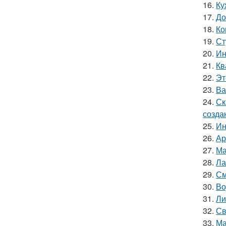
16.
Ку
17.
До
18.
Ко
19.
Ст
20.
Ин
21.
Кв
22.
Эт
23.
Ва
24.
Ск
созда
25.
Ин
26.
Ар
27.
Ма
28.
Ла
29.
См
30.
Во
31.
Ли
32.
Св
33.
Ма