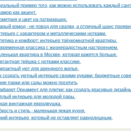
еальный пример того, как можно использовать каждый сант
амор как акцент.
ометрия и цвет на патриарших.
арый комод - не повод для свалки, а отличный шанс прояв
терьер с характером и металлическими нотками.
тетика и комфорт: интерьер трёхкомнатной квартиры.
временная классика с жизнерадостным настроением.
ленькая квартира в Москве, которая кажется больше.
егантная трёшка с нотками классики.
мпактный уют для арендного жилья.
к создать уютный интерьер своими руками: бюджетные сов
кие парки или сады можно посетить
афарет Орнамент для плитки: как создать красивые дизайн
плый интерьер для молодой пары.
кая винтажная евродвушка.
бкость и стиль - маленькая яркая кухня.
кий интерьер, который не оставляет равнодушным.