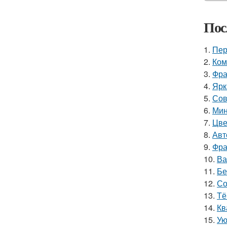
Пос
1.
Пер
2.
Ком
3.
Фра
4.
Ярк
5.
Сов
6.
Мин
7.
Цве
8.
Авт
9.
Фра
10.
Ва
11.
Бе
12.
Со
13.
Тё
14.
Кв
15.
Ую