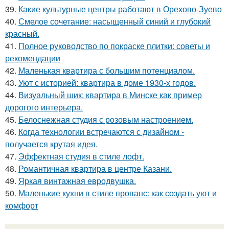
39.
Какие культурные центры работают в Орехово-Зуево
40.
Смелое сочетание: насыщенный синий и глубокий
красный.
41.
Полное руководство по покраске плитки: советы и
рекомендации
42.
Маленькая квартира с большим потенциалом.
43.
Уют с историей: квартира в доме 1930-х годов.
44.
Визуальный шик: квартира в Минске как пример
дорогого интерьера.
45.
Белоснежная студия с розовым настроением.
46.
Когда технологии встречаются с дизайном -
получается крутая идея.
47.
Эффектная студия в стиле лофт.
48.
Романтичная квартира в центре Казани.
49.
Яркая винтажная евродвушка.
50.
Маленькие кухни в стиле прованс: как создать уют и
комфорт