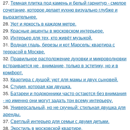
27.
Темная плитка под камень и белый гарнитур - смелое
сочетание, которое делает кухню визуально глубже и
выразительнее.
28.
Уют и яркость в каждом метре.
29.
Красные акценты в московском интерьере.
30.
Интерьер для тех, кто живёт музыкой.
31.
Водная гладь, березы и кот Марсель: квартира с
террасой в Москве.
32.
Правильное расположение духовки и микроволновки
встраивается не , внимание, только в эстетику, но и в
комфорт.
33.
Квартира с душой: уют для мамы и двух сыновей.
34.
Студия, которая как двушка.
35.
Батареи и подоконники часто остаются без внимания
- но именно они могут задать тон всему интерьеру.
36.
Универсальный, но не скучный: стильная двушка для
аренды.
37.
Светлый интерьер для семьи с двумя детьми.
38.
Экостиль в московской квартире.