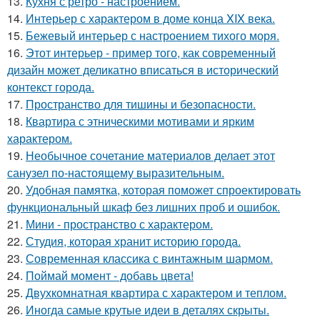
13.
Кухня с ретро - настроением.
14.
Интерьер с характером в доме конца XIX века.
15.
Бежевый интерьер с настроением тихого моря.
16.
Этот интерьер - пример того, как современный
дизайн может деликатно вписаться в исторический
контекст города.
17.
Пространство для тишины и безопасности.
18.
Квартира с этническими мотивами и ярким
характером.
19.
Необычное сочетание материалов делает этот
санузел по-настоящему выразительным.
20.
Удобная памятка, которая поможет спроектировать
функциональный шкаф без лишних проб и ошибок.
21.
Мини - пространство с характером.
22.
Студия, которая хранит историю города.
23.
Современная классика с винтажным шармом.
24.
Поймай момент - добавь цвета!
25.
Двухкомнатная квартира с характером и теплом.
26.
Иногда самые крутые идеи в деталях скрыты.