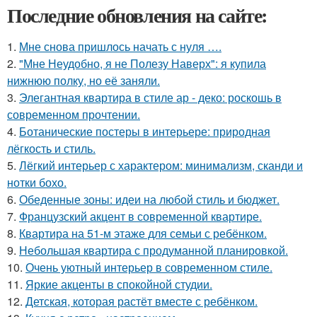
Последние обновления на сайте:
1.
Мне снова пришлось начать с нуля ….
2.
"Мне Неудобно, я не Полезу Наверх": я купила
нижнюю полку, но её заняли.
3.
Элегантная квартира в стиле ар - деко: роскошь в
современном прочтении.
4.
Ботанические постеры в интерьере: природная
лёгкость и стиль.
5.
Лёгкий интерьер с характером: минимализм, сканди и
нотки бохо.
6.
Обеденные зоны: идеи на любой стиль и бюджет.
7.
Французский акцент в современной квартире.
8.
Квартира на 51-м этаже для семьи с ребёнком.
9.
Небольшая квартира с продуманной планировкой.
10.
Очень уютный интерьер в современном стиле.
11.
Яркие акценты в спокойной студии.
12.
Детская, которая растёт вместе с ребёнком.