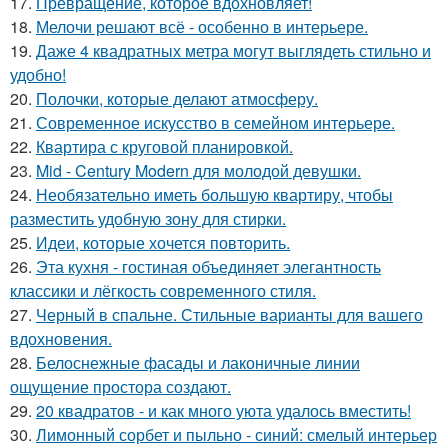
17.
Превращение, которое вдохновляет!
18.
Мелочи решают всё - особенно в интерьере.
19.
Даже 4 квадратных метра могут выглядеть стильно и
удобно!
20.
Полочки, которые делают атмосферу.
21.
Современное искусство в семейном интерьере.
22.
Квартира с круговой планировкой.
23.
Mid - Century Modern для молодой девушки.
24.
Необязательно иметь большую квартиру, чтобы
разместить удобную зону для стирки.
25.
Идеи, которые хочется повторить.
26.
Эта кухня - гостиная объединяет элегантность
классики и лёгкость современного стиля.
27.
Черный в спальне. Стильные варианты для вашего
вдохновения.
28.
Белоснежные фасады и лаконичные линии
ощущение простора создают.
29.
20 квадратов - и как много уюта удалось вместить!
30.
Лимонный сорбет и пыльно - синий: смелый интерьер