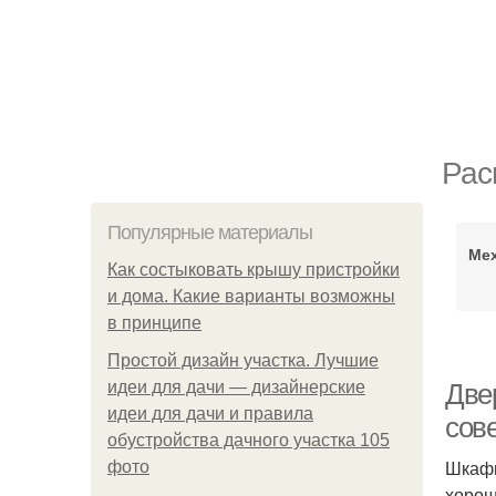
Рас
Популярные материалы
Мех
Как состыковать крышу пристройки
и дома. Какие варианты возможны
в принципе
Простой дизайн участка. Лучшие
идеи для дачи — дизайнерские
Две
идеи для дачи и правила
сов
обустройства дачного участка 105
Шкафы
фото
хорош