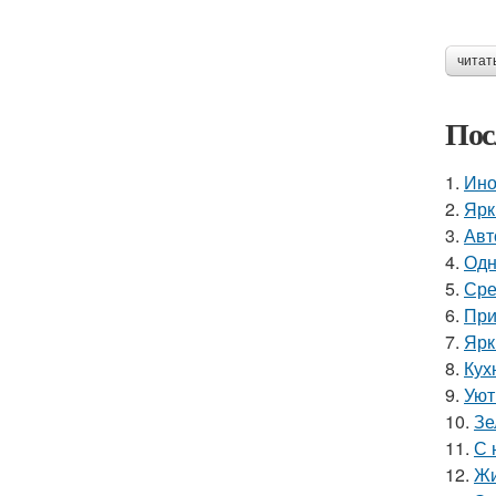
читат
Пос
1.
Ино
2.
Ярк
3.
Авт
4.
Одн
5.
Сре
6.
При
7.
Ярк
8.
Кух
9.
Уют
10.
Зе
11.
С 
12.
Жи