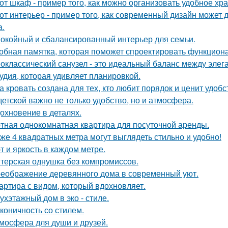
от шкаф - пример того, как можно организовать удобное хр
от интерьер - пример того, как современный дизайн может д
а.
окойный и сбалансированный интерьер для семьи.
обная памятка, которая поможет спроектировать функцион
оклассический санузел - это идеальный баланс между эле
удия, которая удивляет планировкой.
а кровать создана для тех, кто любит порядок и ценит удобс
детской важно не только удобство, но и атмосфера.
охновение в деталях.
тная однокомнатная квартира для посуточной аренды.
же 4 квадратных метра могут выглядеть стильно и удобно!
т и яркость в каждом метре.
терская однушка без компромиссов.
еображение деревянного дома в современный уют.
артира с видом, который вдохновляет.
ухэтажный дом в эко - стиле.
коничность со стилем.
мосфера для души и друзей.