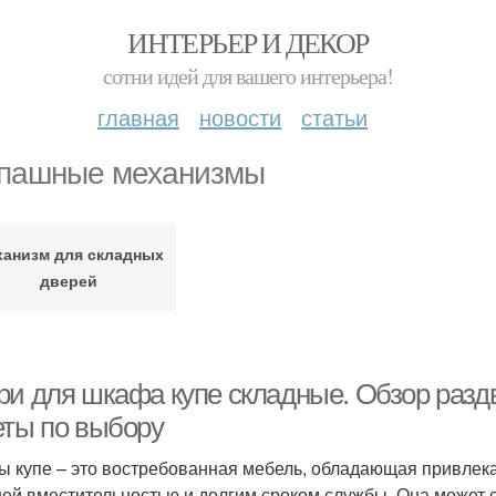
ИНТЕРЬЕР И ДЕКОР
сотни идей для вашего интерьера!
главная
новости
статьи
пашные механизмы
анизм для складных
дверей
ри для шкафа купе складные. Обзор разд
еты по выбору
 купе – это востребованная мебель, обладающая привлека
ей вместительностью и долгим сроком службы. Она может с