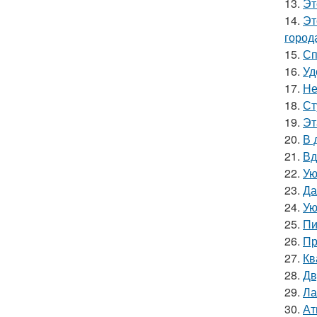
13.
Эт
14.
Эт
город
15.
Сп
16.
Уд
17.
Не
18.
Ст
19.
Эт
20.
В 
21.
Вд
22.
Ую
23.
Да
24.
Ую
25.
Пи
26.
Пр
27.
Кв
28.
Дв
29.
Ла
30.
Ат