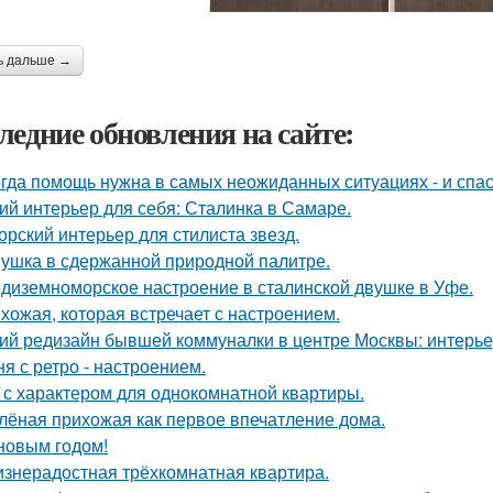
ь дальше →
ледние обновления на сайте:
гда помощь нужна в самых неожиданных ситуациях - и спас
ий интерьер для себя: Сталинка в Самаре.
орский интерьер для стилиста звезд.
ушка в сдержанной природной палитре.
диземноморское настроение в сталинской двушке в Уфе.
хожая, которая встречает с настроением.
ий редизайн бывшей коммуналки в центре Москвы: интерьер 
ня с ретро - настроением.
 с характером для однокомнатной квартиры.
лёная прихожая как первое впечатление дома.
новым годом!
знерадостная трёхкомнатная квартира.