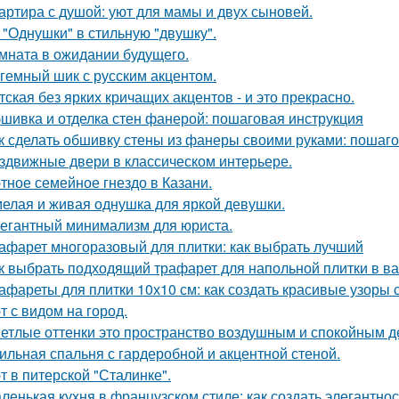
артира с душой: уют для мамы и двух сыновей.
 "Однушки" в стильную "двушку".
мната в ожидании будущего.
гемный шик с русским акцентом.
тская без ярких кричащих акцентов - и это прекрасно.
шивка и отделка стен фанерой: пошаговая инструкция
к сделать обшивку стены из фанеры своими руками: пошаг
здвижные двери в классическом интерьере.
тное семейное гнездо в Казани.
елая и живая однушка для яркой девушки.
егантный минимализм для юриста.
афарет многоразовый для плитки: как выбрать лучший
к выбрать подходящий трафарет для напольной плитки в в
афареты для плитки 10х10 см: как создать красивые узоры
т с видом на город.
етлые оттенки это пространство воздушным и спокойным д
ильная спальня с гардеробной и акцентной стеной.
т в питерской "Сталинке".
ленькая кухня в французском стиле: как создать элегантно