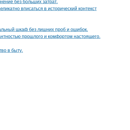
анение без больших затрат.
еликатно вписаться в исторический контекст
альный шкаф без лишних проб и ошибок.
гантностью прошлого и комфортом настоящего.
тво в быту.