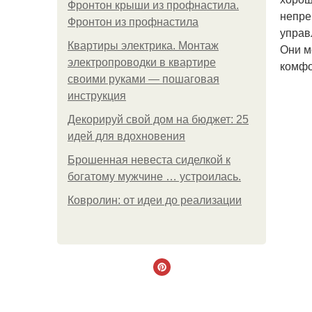
Фронтон крыши из профнастила.
непре
Фронтон из профнастила
управ
Квартиры электрика. Монтаж
Они м
электропроводки в квартире
комфо
своими руками — пошаговая
инструкция
Декорируй свой дом на бюджет: 25
идей для вдохновения
Брошенная невеста сиделкой к
богатому мужчине … устроилась.
Ковролин: от идеи до реализации