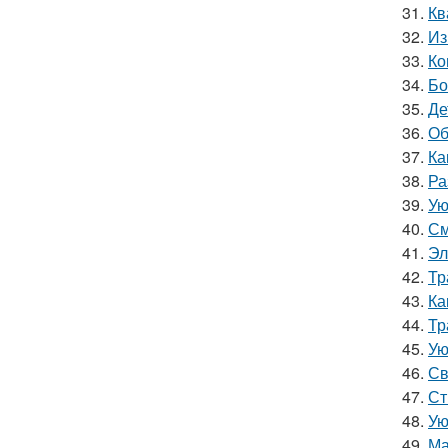
31.
Кв
32.
Из
33.
Ко
34.
Бо
35.
Де
36.
Об
37.
Ка
38.
Ра
39.
Ую
40.
См
41.
Эл
42.
Тр
43.
Ка
44.
Тр
45.
Ую
46.
Св
47.
Ст
48.
Ую
49.
Ма