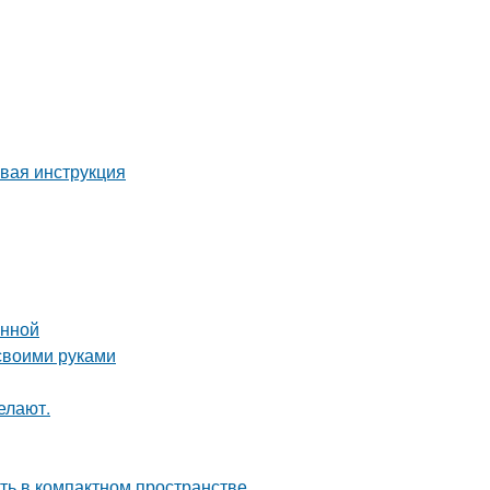
овая инструкция
анной
 своими руками
елают.
сть в компактном пространстве