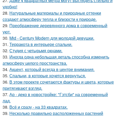
27.
Даже 4 квадратных метра могут выглядеть стильно и
удобно!
28.
Натуральные материалы и природные оттенки
создают атмосферу тепла и близости к природе.
29.
Преображение деревянного дома в современный
уют.
30.
Mid - Century Modern для молодой девушки.
31.
Терракота в интерьере спальни.
32.
Студия с четырьмя окнами.
33.
Иногда одна небольшая деталь способна изменить
атмосферу целого пространства.
34.
Акцент, который всегда в центре внимания.
35.
Спальни, в которые хочется вернуться.
36.
В этом проекте сочетаются фактуры и цвета, которые
притягивают взгляд.
37.
Ар - деко в новостройке: "Гэтсби" на современный
лад.
38.
Всё и сразу - на 33 квадратах.
39.
Несколько правильно расположенных растений