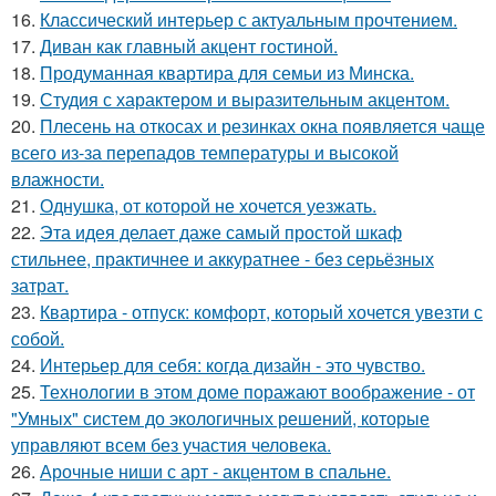
16.
Классический интерьер с актуальным прочтением.
17.
Диван как главный акцент гостиной.
18.
Продуманная квартира для семьи из Минска.
19.
Студия с характером и выразительным акцентом.
20.
Плесень на откосах и резинках окна появляется чаще
всего из-за перепадов температуры и высокой
влажности.
21.
Однушка, от которой не хочется уезжать.
22.
Эта идея делает даже самый простой шкаф
стильнее, практичнее и аккуратнее - без серьёзных
затрат.
23.
Квартира - отпуск: комфорт, который хочется увезти с
собой.
24.
Интерьер для себя: когда дизайн - это чувство.
25.
Технологии в этом доме поражают воображение - от
"Умных" систем до экологичных решений, которые
управляют всем без участия человека.
26.
Арочные ниши с арт - акцентом в спальне.