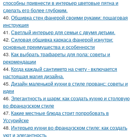
способны привнести в интерьер цветовые пятна и
сделать его более глубоким.
40.
Обшивка стен фанерой своими руками: пошаговая
инструкция
41.
Светлый интерьер для семьи с двумя детьми.
42.
Силовая обшивка каркаса фанерой изнутри:
основные преимущества и особенности
43.
Как выбрать трафареты для пола: советы и
рекомендации
44.
Когда каждый сантиметр на счету - включается
настоящая магия дизайна.
45.
Дизайн маленькой кухни в стиле прованс: советы и
идеи
46.
Элегантность и шарм: как создать кухню и столовую
во французском стиле
47.
Какие местные блюда стоит попробовать в
Уссурийске
48.
Интерьер кухни во французском стиле: как создать
уют и элегантность