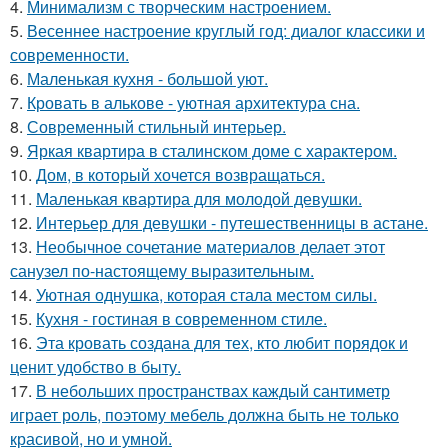
4.
Минимализм с творческим настроением.
5.
Весеннее настроение круглый год: диалог классики и
современности.
6.
Маленькая кухня - большой уют.
7.
Кровать в алькове - уютная архитектура сна.
8.
Современный стильный интерьер.
9.
Яркая квартира в сталинском доме с характером.
10.
Дом, в который хочется возвращаться.
11.
Маленькая квартира для молодой девушки.
12.
Интерьер для девушки - путешественницы в астане.
13.
Необычное сочетание материалов делает этот
санузел по-настоящему выразительным.
14.
Уютная однушка, которая стала местом силы.
15.
Кухня - гостиная в современном стиле.
16.
Эта кровать создана для тех, кто любит порядок и
ценит удобство в быту.
17.
В небольших пространствах каждый сантиметр
играет роль, поэтому мебель должна быть не только
красивой, но и умной.