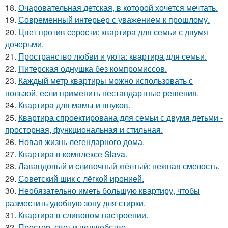
18.
Очаровательная детская, в которой хочется мечтать.
19.
Современный интерьер с уважением к прошлому.
20.
Цвет против серости: квартира для семьи с двумя
дочерьми.
21.
Пространство любви и уюта: квартира для семьи.
22.
Питерская однушка без компромиссов.
23.
Каждый метр квартиры можно использовать с
пользой, если применить нестандартные решения.
24.
Квартира для мамы и внуков.
25.
Квартира спроектирована для семьи с двумя детьми -
просторная, функциональная и стильная.
26.
Новая жизнь легендарного дома.
27.
Квартира в комплексе Slava.
28.
Лавандовый и сливочный жёлтый: нежная смелость.
29.
Советский шик с лёгкой иронией.
30.
Необязательно иметь большую квартиру, чтобы
разместить удобную зону для стирки.
31.
Квартира в сливовом настроении.
32.
Простор, свет и волшебство.