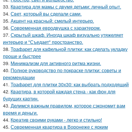
33.
Квартира для мамы с двумя детьми: личный опыт.
34.
Свет, который вы сделали сами.
35.
Акцент на красный: смелый интерьер.
36.
Современная евродвушка с характером.
37.
Скрытый шкаф. Иногда шкаф визуально утяжеляет
интерьер и "Съедает" пространство.
38.
Трафарет для кафельной плитки: как сделать укладку
проще и быстрее
39.
Минимализм для активного ритма жизни.
40.
Полное руководство по покраске плитки: советы и
рекомендации
41.
Трафарет для плитки 30х30: как выбрать подходящий
42.
Квартира, в которой каждая стена - как фон для
будущих картин.
43.
Делимся важным правилом, которое сэкономит вам
время и деньги.
44.
Креатив своими руками - легко и стильно!
45.
Современная квартира в Воронеже с ярким