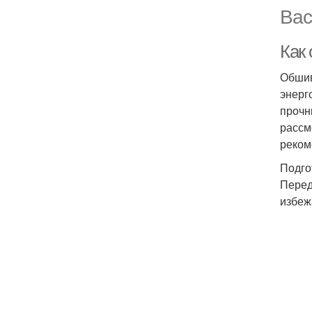
Вас
Как
Обшив
энерг
прочн
рассм
реком
Подго
Перед
избеж