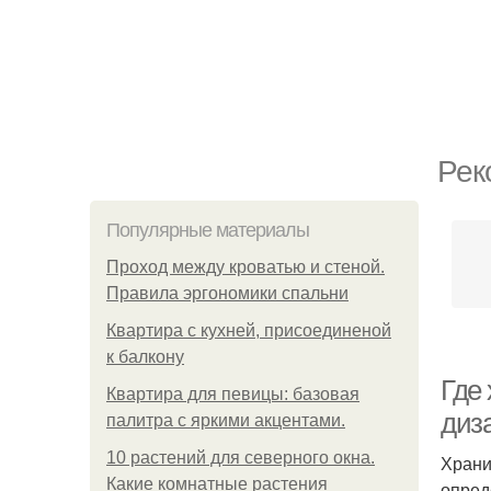
Рек
Популярные материалы
Проход между кроватью и стеной.
Правила эргономики спальни
Квартира с кухней, присоединеной
к балкону
Где 
Квартира для певицы: базовая
диз
палитра с яркими акцентами.
10 растений для северного окна.
Храни
Какие комнатные растения
опред