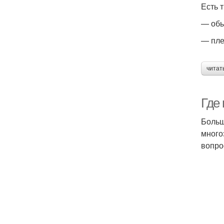
Есть 
— обы
— пле
читат
Где
Больш
много
вопро