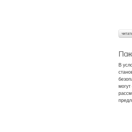
читат
Пож
В усл
стано
безоп
могут
рассм
предл