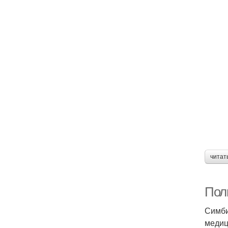
читат
Пол
Симби
медиц