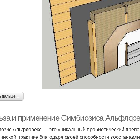
ь дальше →
ьза и применение Симбиозиса Альфлоре
озис Альфлорекс — это уникальный пробиотический препар
инской практике благодаря своей способности восстанавл