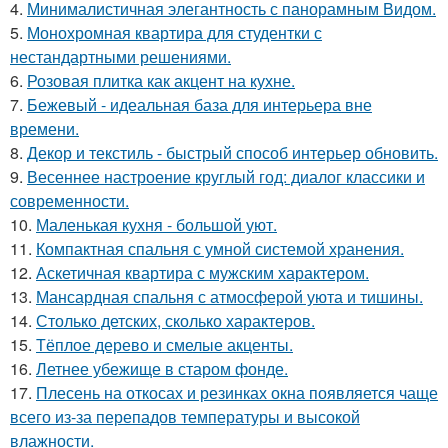
4.
Минималистичная элегантность с панорамным Видом.
5.
Монохромная квартира для студентки с
нестандартными решениями.
6.
Розовая плитка как акцент на кухне.
7.
Бежевый - идеальная база для интерьера вне
времени.
8.
Декор и текстиль - быстрый способ интерьер обновить.
9.
Весеннее настроение круглый год: диалог классики и
современности.
10.
Маленькая кухня - большой уют.
11.
Компактная спальня с умной системой хранения.
12.
Аскетичная квартира с мужским характером.
13.
Мансардная спальня с атмосферой уюта и тишины.
14.
Столько детских, сколько характеров.
15.
Тёплое дерево и смелые акценты.
16.
Летнее убежище в старом фонде.
17.
Плесень на откосах и резинках окна появляется чаще
всего из-за перепадов температуры и высокой
влажности.