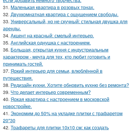
если добавить немного творчества.
31.
Маленькая квартира в розовых тонах.
32.
Двухкомнатная квартира с ощущением свободы.
33.
Универсальный, но не скучный: стильная двушка для
аренды.
34.
Акцент на красный: смелый интерьер.
35.
Английская однушка с настроением.
36.
Большая, открытая кухня с индустриальным
характером - мечта для тех, кто любит готовить и
принимать гостей.
37.
Яркий интерьер для семьи, влюблённой в
путешествия.
38.
Редизайн кухни. Хотите обновить кухню без ремонта?
39.
Что делает интерьер современным?
40.
Яркая квартира с настроением в московской
новостройке.
41.
Экономим до 50% на укладке плитки с трафаретом
20*30
42.
Трафареты для плитки 10х10 см: как создать