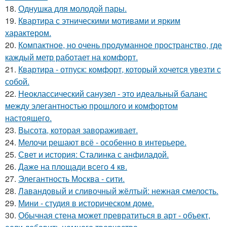
18.
Однушка для молодой пары.
19.
Квартира с этническими мотивами и ярким
характером.
20.
Компактное, но очень продуманное пространство, где
каждый метр работает на комфорт.
21.
Квартира - отпуск: комфорт, который хочется увезти с
собой.
22.
Неоклассический санузел - это идеальный баланс
между элегантностью прошлого и комфортом
настоящего.
23.
Высота, которая завораживает.
24.
Мелочи решают всё - особенно в интерьере.
25.
Свет и история: Сталинка с анфиладой.
26.
Даже на площади всего 4 кв.
27.
Элегантность Москва - сити.
28.
Лавандовый и сливочный жёлтый: нежная смелость.
29.
Мини - студия в историческом доме.
30.
Обычная стена может превратиться в арт - объект,