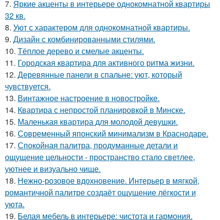
7.
Яркие акценты в интерьере однокомнатной квартиры
32 кв.
8.
Уют с характером для однокомнатной квартиры.
9.
Дизайн с комбинированными стилями.
10.
Тёплое дерево и смелые акценты.
11.
Городская квартира для активного ритма жизни.
12.
Деревянные панели в спальне: уют, который
чувствуется.
13.
Винтажное настроение в новостройке.
14.
Квартира с непростой планировкой в Минске.
15.
Маленькая квартира для молодой девушки.
16.
Современный японский минимализм в Краснодаре.
17.
Спокойная палитра, продуманные детали и
ощущение цельности - пространство стало светлее,
уютнее и визуально чище.
18.
Нежно-розовое вдохновение. Интерьер в мягкой,
романтичной палитре создаёт ощущение лёгкости и
уюта.
19.
Белая мебель в интерьере: чистота и гармония.