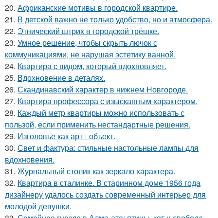
20.
Африканские мотивы в городской квартире.
21.
В детской важно не только удобство, но и атмосфера.
22.
Этнический штрих в городской трёшке.
23.
Умное решение, чтобы скрыть лючок с
коммуникациями, не нарушая эстетику ванной.
24.
Квартира с видом, который вдохновляет.
25.
Вдохновение в деталях.
26.
Скандинавский характер в нижнем Новгороде.
27.
Квартира профессора с изысканным характером.
28.
Каждый метр квартиры можно использовать с
пользой, если применить нестандартные решения.
29.
Изголовье как арт - объект.
30.
Свет и фактура: стильные настольные лампы для
вдохновения.
31.
Журнальный столик как зеркало характера.
32.
Квартира в сталинке. В старинном доме 1956 года
дизайнеру удалось создать современный интерьер для
молодой девушки.
33.
Семейное гнездо в Алма-ате: птицы, кот и свобода.