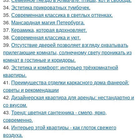
34.
Эстетика прикроватных тумбочек.
35.
Современная классика в светлых оттенках.
36.
Мансардная магия Петербурга.
37.
Керамика, которая вдохновляет.
38.
Современная классика и уют.
39.
Отсутствие дверей позволяет взгляду охватывать
прилегающие комнаты, солнечному свету проникать из
комнат в гостиные и коридоры.
40.
Эстетика и комфорт: интерьер трёхкомнатной
квартиры.
41.
Преимущества отделки каркасного дома фанерой:
советы и рекомендации
42.
Дизайнерская квартира для аренды: нестандартно и
со вкусом.
43.
Тренд: цветная сантехника - смело, ярко,
современно.
44.
Интерьер этой квартиры - как глоток свежего
воздуха.