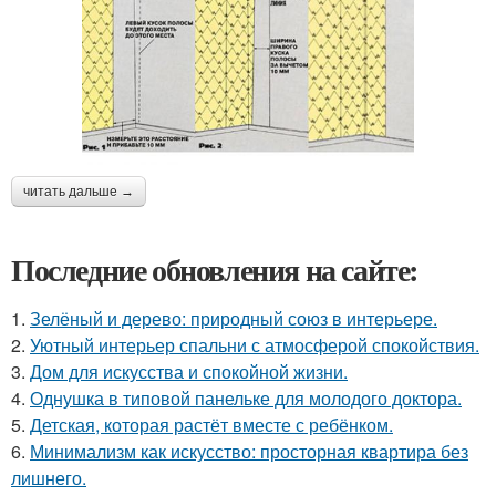
читать дальше →
Последние обновления на сайте:
1.
Зелёный и дерево: природный союз в интерьере.
2.
Уютный интерьер спальни с атмосферой спокойствия.
3.
Дом для искусства и спокойной жизни.
4.
Однушка в типовой панельке для молодого доктора.
5.
Детская, которая растёт вместе с ребёнком.
6.
Минимализм как искусство: просторная квартира без
лишнего.