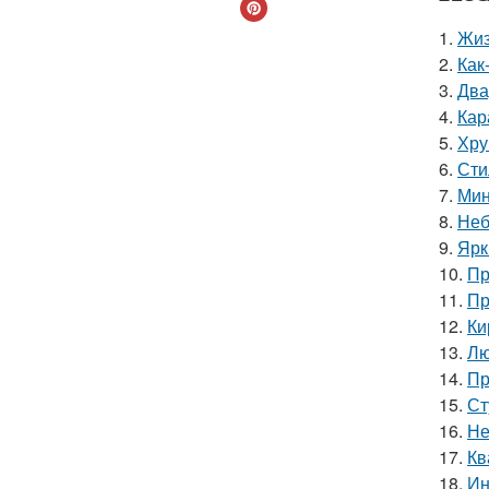
1.
Жиз
2.
Как
3.
Два
4.
Кар
5.
Хру
6.
Сти
7.
Мин
8.
Неб
9.
Ярк
10.
Пр
11.
Пр
12.
Ки
13.
Лю
14.
Пр
15.
Ст
16.
Не
17.
Кв
18.
Ин