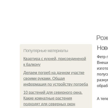
Рож
Нов
Популярные материалы
Фетр 
Квартира с кухней, присоединеной
Внешн
к балкону
изгот
Делаем погреб на дачном участке
полус
своими руками. Общая
разну
информация по устройству погреба
обраб
10 растений для северного окна.
А теп
Какие комнатные растения
подходят для северных окон