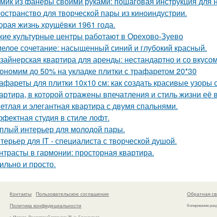
мик из фанеры своими руками: пошаговая инструкция для
остранство для творческой пары из киноиндустрии.
орая жизнь хрущёвки 1961 года.
кие культурные центры работают в Орехово-Зуево
елое сочетание: насыщенный синий и глубокий красный.
зайнерская квартира для аренды: нестандартно и со вкусом
ономим до 50% на укладке плитки с трафаретом 20*30
афареты для плитки 10х10 см: как создать красивые узоры
артира, в которой отражены впечатления и стиль жизни её 
етлая и элегантная квартира с двумя спальнями.
фектная студия в стиле лофт.
плый интерьер для молодой пары.
терьер для IT - специалиста с творческой душой.
нтрасты в гармонии: просторная квартира.
ильно и просто.
Контакты
Пользовательское соглашение
Обратная св
Политика конфидециальности
Копирование раз
г. Москва, Денисовский переулок 26, м. Бауманская