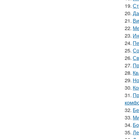
19.
Ст
20.
Да
21.
Ви
22.
Ме
23.
Ин
24.
Пе
25.
Со
26.
Св
27.
Пр
28.
Кв
29.
Но
30.
Ко
31.
Пр
комфо
32.
Бе
33.
Ми
34.
Бо
35.
Ле