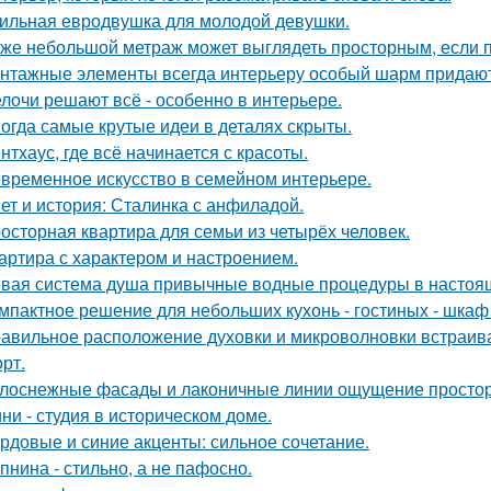
ильная евродвушка для молодой девушки.
же небольшой метраж может выглядеть просторным, если п
нтажные элементы всегда интерьеру особый шарм придают
лочи решают всё - особенно в интерьере.
огда самые крутые идеи в деталях скрыты.
нтхаус, где всё начинается с красоты.
временное искусство в семейном интерьере.
ет и история: Сталинка с анфиладой.
осторная квартира для семьи из четырёх человек.
артира с характером и настроением.
вая система душа привычные водные процедуры в настоя
мпактное решение для небольших кухонь - гостиных - шкаф
авильное расположение духовки и микроволновки встраиваетс
рт.
лоснежные фасады и лаконичные линии ощущение простор
ни - студия в историческом доме.
рдовые и синие акценты: сильное сочетание.
пнина - стильно, а не пафосно.