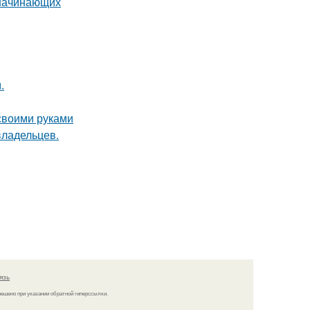
 начинающих
.
 своими руками
владельцев.
язь
решено при указании обратной гиперссылки.