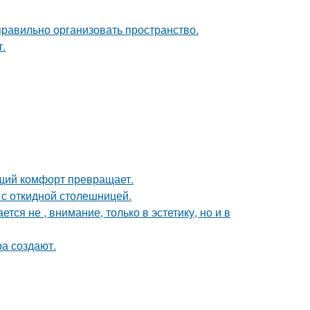
равильно организовать пространство.
.
щий комфорт превращает.
 с откидной столешницей.
я не , внимание, только в эстетику, но и в
а создают.