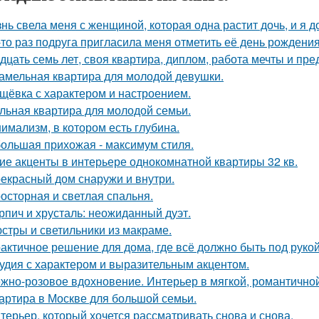
нь свела меня с женщиной, которая одна растит дочь, и я 
-то раз подруга пригласила меня отметить её день рождени
дцать семь лет, своя квартира, диплом, работа мечты и пре
амельная квартира для молодой девушки.
щёвка с характером и настроением.
льная квартира для молодой семьи.
имализм, в котором есть глубина.
ольшая прихожая - максимум стиля.
ие акценты в интерьере однокомнатной квартиры 32 кв.
екрасный дом снаружи и внутри.
осторная и светлая спальня.
рпич и хрусталь: неожиданный дуэт.
стры и светильники из макраме.
актичное решение для дома, где всё должно быть под рукой 
удия с характером и выразительным акцентом.
жно-розовое вдохновение. Интерьер в мягкой, романтичной
артира в Москве для большой семьи.
терьер, который хочется рассматривать снова и снова.