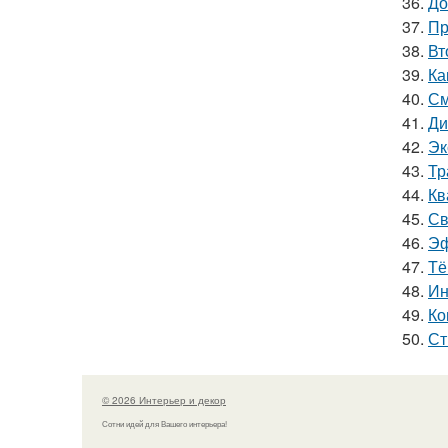
36.
До
37.
Пр
38.
Вт
39.
Ка
40.
См
41.
Ди
42.
Эк
43.
Тр
44.
Кв
45.
Св
46.
Эф
47.
Тё
48.
Ин
49.
Ко
50.
Ст
© 2026 Интерьер и декор
Сотни идей для Вашего интерьера!