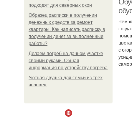
Обу
подходят для северных окон
обус
Образец расписки в получении
Чем ж
денежных средств за ремонт
созда
квартиры. Как написать расписку в
помещ
получении денег за выполненные
цвета
работы?
с ого
Делаем погреб на дачном участке
усидч
своими руками. Общая
самор
информация по устройству погреба
Уютная двушка для семьи из трёх
человек.