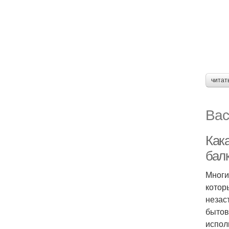
читат
Вас
Как
бал
Многи
котор
незас
бытов
испол