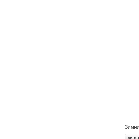
Зимни
читат