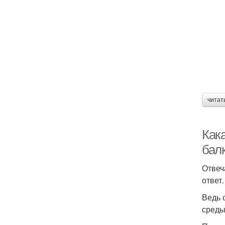
читат
Как
бал
Отвеч
ответ.
Ведь 
среды