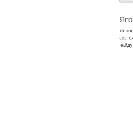
Япон
Японс
состо
найду