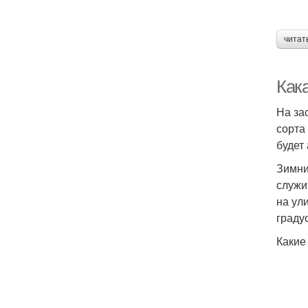
читат
Как
На за
сорта
будет
Зимни
служи
на ул
граду
Какие