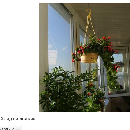
й сад на лоджии
ь дальше →