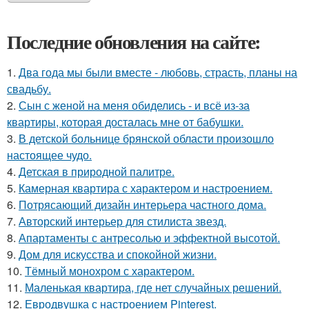
Последние обновления на сайте:
1.
Два года мы были вместе - любовь, страсть, планы на
свадьбу.
2.
Сын с женой на меня обиделись - и всё из-за
квартиры, которая досталась мне от бабушки.
3.
В детской больнице брянской области произошло
настоящее чудо.
4.
Детская в природной палитре.
5.
Камерная квартира с характером и настроением.
6.
Потрясающий дизайн интерьера частного дома.
7.
Авторский интерьер для стилиста звезд.
8.
Апартаменты с антресолью и эффектной высотой.
9.
Дом для искусства и спокойной жизни.
10.
Тёмный монохром с характером.
11.
Маленькая квартира, где нет случайных решений.
12.
Евродвушка с настроением Pinterest.