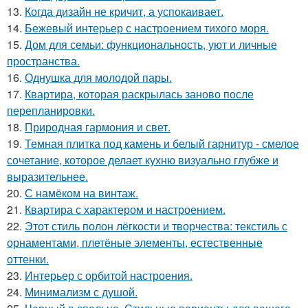
13.
Когда дизайн не кричит, а успокаивает.
14.
Бежевый интерьер с настроением тихого моря.
15.
Дом для семьи: функциональность, уют и личные
пространства.
16.
Однушка для молодой пары.
17.
Квартира, которая раскрылась заново после
перепланировки.
18.
Природная гармония и свет.
19.
Темная плитка под камень и белый гарнитур - смелое
сочетание, которое делает кухню визуально глубже и
выразительнее.
20.
С намёком на винтаж.
21.
Квартира с характером и настроением.
22.
Этот стиль полон лёгкости и творчества: текстиль с
орнаментами, плетёные элементы, естественные
оттенки.
23.
Интерьер с орбитой настроения.
24.
Минимализм с душой.