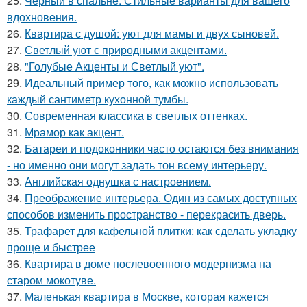
25.
Черный в спальне. Стильные варианты для вашего
вдохновения.
26.
Квартира с душой: уют для мамы и двух сыновей.
27.
Светлый уют с природными акцентами.
28.
"Голубые Акценты и Светлый уют".
29.
Идеальный пример того, как можно использовать
каждый сантиметр кухонной тумбы.
30.
Современная классика в светлых оттенках.
31.
Мрамор как акцент.
32.
Батареи и подоконники часто остаются без внимания
- но именно они могут задать тон всему интерьеру.
33.
Английская однушка с настроением.
34.
Преображение интерьера. Один из самых доступных
способов изменить пространство - перекрасить дверь.
35.
Трафарет для кафельной плитки: как сделать укладку
проще и быстрее
36.
Квартира в доме послевоенного модернизма на
старом мокотуве.
37.
Маленькая квартира в Москве, которая кажется