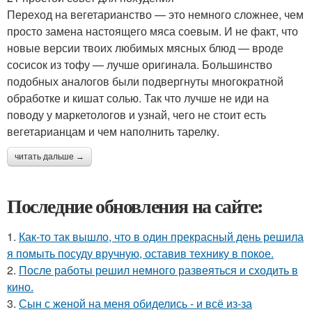
Переход на вегетарианство — это немного сложнее, чем
просто замена настоящего мяса соевым. И не факт, что
новые версии твоих любимых мясных блюд — вроде
сосисок из тофу — лучше оригинала. Большинство
подобных аналогов были подвергнуты многократной
обработке и кишат солью. Так что лучше не иди на
поводу у маркетологов и узнай, чего не стоит есть
вегетарианцам и чем наполнить тарелку.
читать дальше →
Последние обновления на сайте:
1.
Как-то так вышло, что в один прекрасный день решила
я помыть посуду вручную, оставив технику в покое.
2.
После работы решил немного развеяться и сходить в
кино.
3.
Сын с женой на меня обиделись - и всё из-за