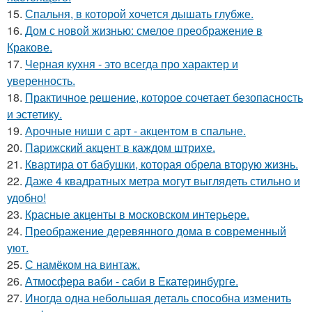
15.
Спальня, в которой хочется дышать глубже.
16.
Дом с новой жизнью: смелое преображение в
Кракове.
17.
Черная кухня - это всегда про характер и
уверенность.
18.
Практичное решение, которое сочетает безопасность
и эстетику.
19.
Арочные ниши с арт - акцентом в спальне.
20.
Парижский акцент в каждом штрихе.
21.
Квартира от бабушки, которая обрела вторую жизнь.
22.
Даже 4 квадратных метра могут выглядеть стильно и
удобно!
23.
Красные акценты в московском интерьере.
24.
Преображение деревянного дома в современный
уют.
25.
С намёком на винтаж.
26.
Атмосфера ваби - саби в Екатеринбурге.
27.
Иногда одна небольшая деталь способна изменить