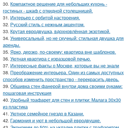
30.
Компактное решение для небольших кухонь -
гостиных - шкаф с откидной столешницей.
31.
Интерьер с орбитой настроения.
32.
Русский стиль с нежным акцентом.
33.
Крутая евродвушка, вдохновлённая экзотикой.
34.
Универсальный, но не скучный: стильная двушка для
аренды.
35.
Ярко, дерзко, по-своему: квартира вне шаблонов.
36.
Уютная квартира с изразцовой печью.
37.
Интересные факты о Москве, которые вы не знали
38.
Преображение интерьера. Один из самых доступных
способов изменить пространство - перекрасить дверь.
39.
Обшивка стен фанерой внутри дома своими руками:
пошаговая инструкция
40.
Удобный трафарет для стен и плитки: Малага 30х30
из пластика
41.
Уютное семейное гнездо в Казани.
42.
Гармония и уют в небольшой евродвушке.
43.
Экономим до 50% на укладке плитки с трафаретом