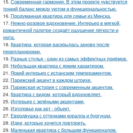
15.
Современная гармония. В этом проекте чувствуется
тонкий баланс между уютом и функциональностью.
16.
Продуманная квартира для семьи из Минска.
17.
Нежно-розовое вдохновение. Интерьер в мягкой,
романтичной палитре создаёт ощущение лёгкости и
уюта.
18.
Квартира, которая раскрылась заново после
перепланировки.
19.
Разные стулья - один из самых эффектных приёмов.
20.
Небольшая квартира с ярким характером.
21.
Яркий интерьер с испанским темпераментом.
22.
Парижский акцент в каждом штрихе.
23.
Парижская история с современным акцентом.
24.
Квартира с видом, который вдохновляет.
25.
Интерьер с зелёными акцентами.
26.
Изголовье как арт - объект.
27.
Евродвушка с оттенками коралла и бургунди.
28.
Идеи, которые хочется повторить.
29.
Маленькая квартира с большим функционалом.