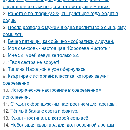
справляется отлично, да и готовит лучше многих.
2.
Работаю по графику 2/2, сыну четыре года, ходит в
садик.
3.
После развода с мужем я одна воспитываю сына, ему
семь лет.
4.
Вечер пятницы, как обычно - собрались у друзей.
5.
Моя свекровь - настоящая "Королева Чистоты".
6.
Мне 32, моей девушке только 22.
7.
"Твоя сестра не ворует!
8.
Тишина Находкой в ухе обернулась.
9.
Квартира с историей: классика, которая звучит
современно.
10.
Историческое настроение в современном
исполнении.
11.
Студия с французским настроением для аренды.
12.
Тёплый баланс света и фактур.
13.
Кухня - гостиная, в которой есть всё.
14.
Небольшая квартира для долгосрочной аренды.