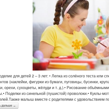
коделие для детей 2 – 3 лет: • Лепка из солёного теста или
нтов (наклейки, фигурки из бумаги, пуговицы, бусинки, круп
и, орехи, сухоцветы, жёлуди и т. д.).• Рисование объёмными
ы.• Поделки из синельной (пушистой) проволоки.• Куклы-мо
елей.Также малыш вместе с родителями с удовольствием по
ь дальше →