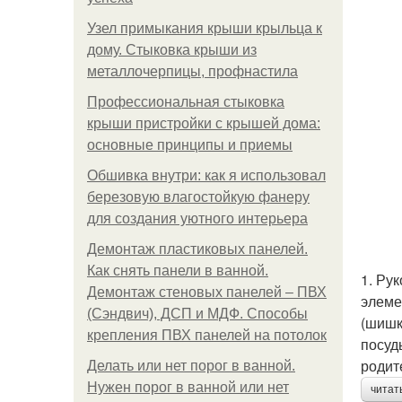
Узел примыкания крыши крыльца к
дому. Стыковка крыши из
металлочерпицы, профнастила
Профессиональная стыковка
крыши пристройки с крышей дома:
основные принципы и приемы
Обшивка внутри: как я использовал
березовую влагостойкую фанеру
для создания уютного интерьера
Демонтаж пластиковых панелей.
Как снять панели в ванной.
1. Ру
Демонтаж стеновых панелей – ПВХ
элеме
(Сэндвич), ДСП и МДФ. Способы
(шишк
крепления ПВХ панелей на потолок
посуд
родит
Делать или нет порог в ванной.
Нужен порог в ванной или нет
читат