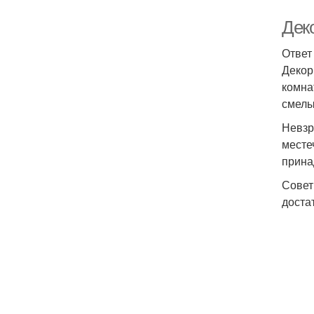
Дек
Ответ
Декор
комна
смелы
Невзр
месте
прина
Совет
доста