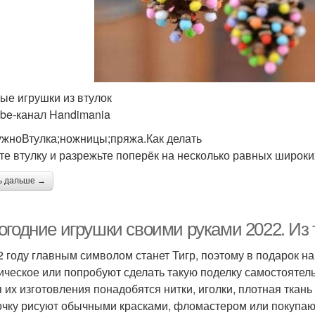
ые игрушки из втулок
be‑канал Handimania
ужноВтулка;ножницы;пряжа.Как делать
те втулку и разрежьте поперёк на несколько равных широки
ь дальше →
огодние игрушки своими руками 2022. Из 
2 году главным символом станет Тигр, поэтому в подарок на
ическое или попробуют сделать такую поделку самостоятель
я их изготовления понадобятся нитки, иголки, плотная ткань
чку рисуют обычными красками, фломастером или покупают