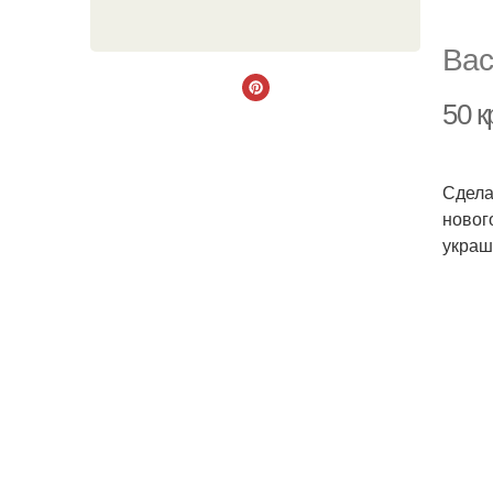
Вас
50 
Сдела
новог
украш