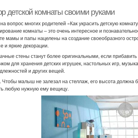
ор детской комнаты своими руками
 на вопрос многих родителей «Как украсить детскую комнат
ирование комнаты – это очень интересное и познавательное
те мамы и папы нацелены на создание своеобразного остро
е и яркие декорации.
ачные стены станут более оригинальными, если прибавить
чком для хранения детских игрушек, настольных игр, музы
длежностей и других вещей.
. Чтобы малыш не залезал на стеллаж, его высота должна б
ть любую нужную ему вещицу.