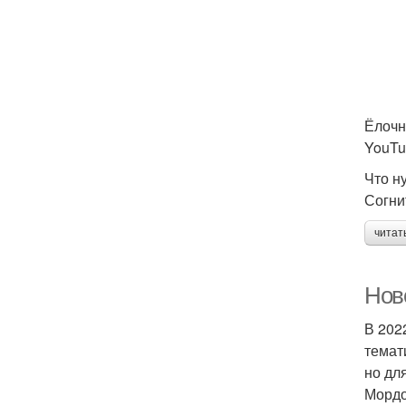
Ёлочн
YouTu
Что н
Согни
читат
Нов
В 202
темат
но дл
Мордо