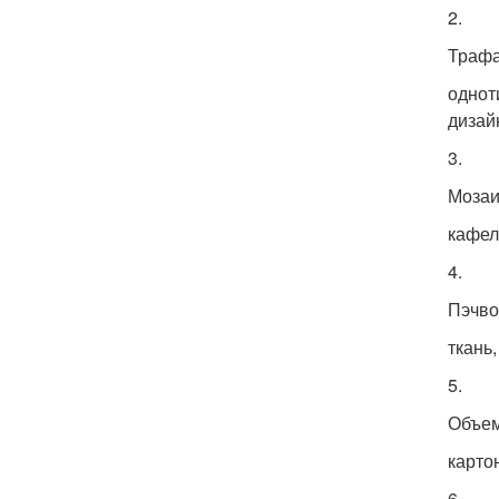
2.
Трафа
однот
дизай
3.
Мозаи
кафел
4.
Пэчво
ткань,
5.
Объем
карто
6.