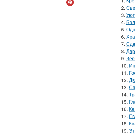
1.
Кре
2.
Све
3.
Уют
4.
Бал
5.
Одн
6.
Хра
7.
Сде
8.
Дар
9.
Зел
10.
Ин
11.
Го
12.
Дв
13.
Сп
14.
Тр
15.
Гл
16.
Кв
17.
Ев
18.
Кв
19.
Эт