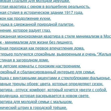
мовая спальня для молодой девушки.
тлая квартира с окном в волшебную реальность.
ная студия в историческом здании 1917 года.
кон как продолжение кухни.
ушка в сдержанной природной палитре.
нение, которое радует глаз.
ржанная монохромная квартира в стиле минимализм в Мос
к - минимализм для жизни без лишнего.
ёная прихожая как первое впечатление дома.
терьер получился спокойным, выверенным и очень "Жилым
стиная в загородном доме.
е детские комнаты с похожим настроением.
окойный и сбалансированный интерьер для семьи.
ёшка с винтажными акцентами и стеклоблоками фальконье.
авные тренды обоев: цвета, которые определяют сезон.
артира - отпуск: комфорт, который хочется увезти с собой.
родвушка, которая раскрывается в новом свете.
артира для молодой семьи с малышом.
нический штрих в городской трёшке.