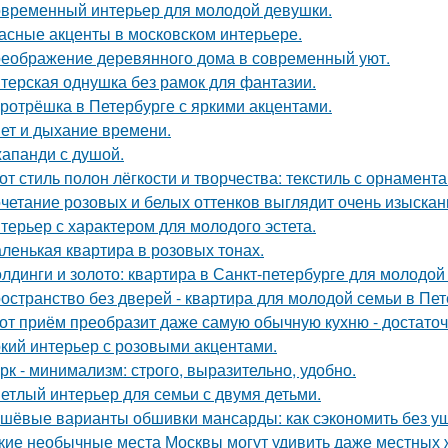
временный интерьер для молодой девушки.
асные акценты в московском интерьере.
еображение деревянного дома в современный уют.
терская однушка без рамок для фантазии.
ротрёшка в Петербурге с яркими акцентами.
ет и дыхание времени.
апанди с душой.
от стиль полон лёгкости и творчества: текстиль с орнамент
четание розовых и белых оттенков выглядит очень изыскан
терьер с характером для молодого эстета.
ленькая квартира в розовых тонах.
лдинги и золото: квартира в Санкт-петербурге для молодой
остранство без дверей - квартира для молодой семьи в Пет
от приём преобразит даже самую обычную кухню - достато
кий интерьер с розовыми акцентами.
рк - минимализм: строго, выразительно, удобно.
етлый интерьер для семьи с двумя детьми.
шёвые варианты обшивки мансарды: как сэкономить без у
кие необычные места Москвы могут удивить даже местных 