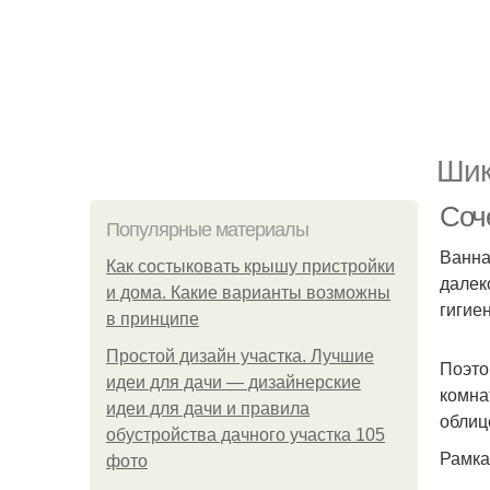
Шик
Соч
Популярные материалы
Ванна
Как состыковать крышу пристройки
далек
и дома. Какие варианты возможны
гигие
в принципе
Простой дизайн участка. Лучшие
Поэто
идеи для дачи — дизайнерские
комна
идеи для дачи и правила
облиц
обустройства дачного участка 105
Рамка
фото