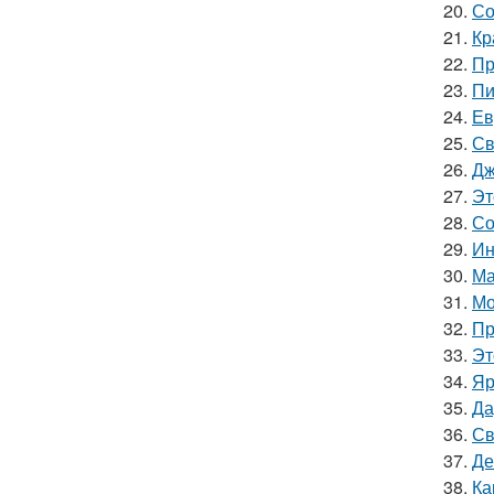
20.
Со
21.
Кр
22.
Пр
23.
Пи
24.
Ев
25.
Св
26.
Дж
27.
Эт
28.
Со
29.
Ин
30.
Ма
31.
Мо
32.
Пр
33.
Эт
34.
Яр
35.
Да
36.
Св
37.
Де
38.
Ка