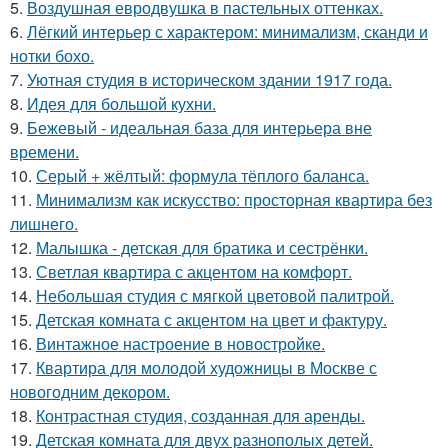
5.
Воздушная евродвушка в пастельных оттенках.
6.
Лёгкий интерьер с характером: минимализм, сканди и
нотки бохо.
7.
Уютная студия в историческом здании 1917 года.
8.
Идея для большой кухни.
9.
Бежевый - идеальная база для интерьера вне
времени.
10.
Серый + жёлтый: формула тёплого баланса.
11.
Минимализм как искусство: просторная квартира без
лишнего.
12.
Малышка - детская для братика и сестрёнки.
13.
Светлая квартира с акцентом на комфорт.
14.
Небольшая студия с мягкой цветовой палитрой.
15.
Детская комната с акцентом на цвет и фактуру.
16.
Винтажное настроение в новостройке.
17.
Квартира для молодой художницы в Москве с
новогодним декором.
18.
Контрастная студия, созданная для аренды.
19.
Детская комната для двух разнополых детей.