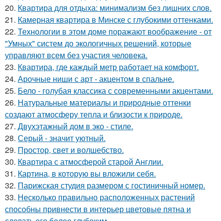
20.
Квартира для отдыха: минимализм без лишних слов.
21.
Камерная квартира в Минске с глубокими оттенками.
22.
Технологии в этом доме поражают воображение - от
"Умных" систем до экологичных решений, которые
управляют всем без участия человека.
23.
Квартира, где каждый метр работает на комфорт.
24.
Арочные ниши с арт - акцентом в спальне.
25.
Бело - голубая классика с современными акцентами.
26.
Натуральные материалы и природные оттенки
создают атмосферу тепла и близости к природе.
27.
Двухэтажный дом в эко - стиле.
28.
Серый - значит уютный.
29.
Простор, свет и волшебство.
30.
Квартира с атмосферой старой Англии.
31.
Картина, в которую вы вложили себя.
32.
Парижская студия размером с гостиничный номер.
33.
Несколько правильно расположенных растений
способны привнести в интерьер цветовые пятна и
сделать его более глубоким.