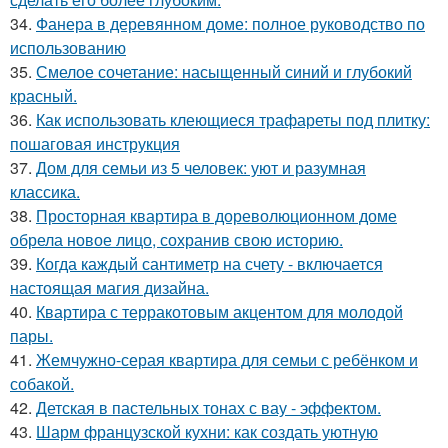
34.
Фанера в деревянном доме: полное руководство по
использованию
35.
Смелое сочетание: насыщенный синий и глубокий
красный.
36.
Как использовать клеющиеся трафареты под плитку:
пошаговая инструкция
37.
Дом для семьи из 5 человек: уют и разумная
классика.
38.
Просторная квартира в дореволюционном доме
обрела новое лицо, сохранив свою историю.
39.
Когда каждый сантиметр на счету - включается
настоящая магия дизайна.
40.
Квартира с терракотовым акцентом для молодой
пары.
41.
Жемчужно-серая квартира для семьи с ребёнком и
собакой.
42.
Детская в пастельных тонах с вау - эффектом.
43.
Шарм французской кухни: как создать уютную