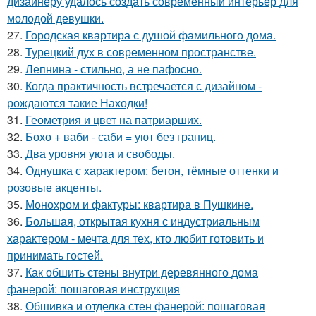
дизайнеру удалось создать современный интерьер для
молодой девушки.
27.
Городская квартира с душой фамильного дома.
28.
Турецкий дух в современном пространстве.
29.
Лепнина - стильно, а не пафосно.
30.
Когда практичность встречается с дизайном -
рождаются такие Находки!
31.
Геометрия и цвет на патриарших.
32.
Бохо + ваби - саби = уют без границ.
33.
Два уровня уюта и свободы.
34.
Однушка с характером: бетон, тёмные оттенки и
розовые акценты.
35.
Монохром и фактуры: квартира в Пушкине.
36.
Большая, открытая кухня с индустриальным
характером - мечта для тех, кто любит готовить и
принимать гостей.
37.
Как обшить стены внутри деревянного дома
фанерой: пошаговая инструкция
38.
Обшивка и отделка стен фанерой: пошаговая