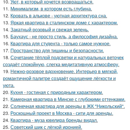
10.
Уют, в который хочется возвращаться.
11.
Минимализм, в котором есть глубина.
12.
Кровать в алькове - уютная архитектура сна.
13.
Яркая квартира в сталинском доме с характером.
14.
Закатный розовый и свежая зелень.
15.
Баухаус - не просто стиль, а философия дизайна.
16.
Квартира для студента - только самое нужное.
17.
Пространство для тишины и безопасности.
18.
Сочетание тёплой подсветки и натуральных веточек
создаёт спокойную, слегка медитативную атмосферу.
19.
Нежно-розовое вдохновение. Интерьер в мягкой,
романтичной палитре создаёт ощущение лёгкости и
уюта.
20.
Кухня - гостиная с природным характером.
21.
Камерная квартира в Минске с глубокими оттенками.
22.
Солнечная квартира для аренды в ЖК "Никольский".
23.
Роскошный проект в Москва - сити для аренды.
24.
Квартира - муза ювелира бренды видал.
25.
Советский шик с лёгкой иронией.