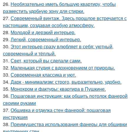
26.
Необязательно иметь большую квартиру, чтобы
разместить удобную зону для стирки.
27.
Современный винтаж. Здесь прошлое встречается с
настоящим, создавая особую атмосферу.
28.
Молодой и дерзкий интерьер.
29.
Легкий, современный интерьер.
30.
Этот интерьер сразу влюбляет в себя: уютный,
современный и тёплый.
31.
Свет, который вы сделали сами.
32.
Маленькая студия с вдохновением от природы.
33.
Современная классика и уют.
34.
Дарк - минимализм: строго, выразительно, удобно.
35.
Монохром и фактуры: квартира в Пушкине.
36.
Пошаговая инструкция: как обшить потолок фанерой
своими руками
37.
Обшивка и отделка стен фанерой: пошаговая
инструкция
38.
Преимущества использования фанеры для обшивки
внутренних стен