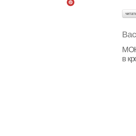
читат
Вас
МОН
в к