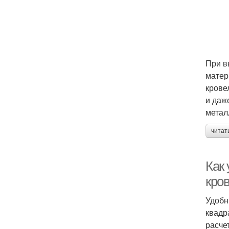
При в
матер
крове
и даж
метал
читат
Как
кро
Удобн
квадр
расче