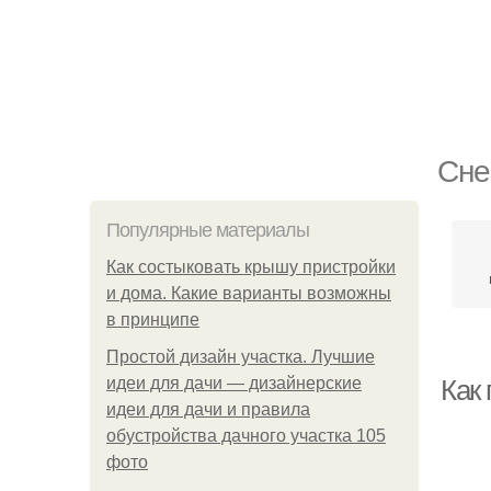
Сне
Популярные материалы
Как состыковать крышу пристройки
и дома. Какие варианты возможны
в принципе
Простой дизайн участка. Лучшие
идеи для дачи — дизайнерские
Как
идеи для дачи и правила
обустройства дачного участка 105
фото