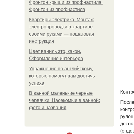
Фронтон крыши из профнастила.
Фронтон из профнастила
Квартиры электрика. Монтаж
электропроводки в квартире
своими руками — пошаговая
инструкция
Цвет ваниль это, какой.
Оформление интерьера
Упражнения по английскому,
которые помогут вам достичь
успеха
Контр
В ванной маленькие черные
червячки. Насекомые в ванной:
После
фото и названия
контр
рулон
досок
(ендо