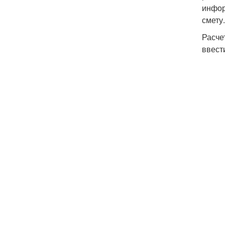
инфор
смету.
Расче
ввест