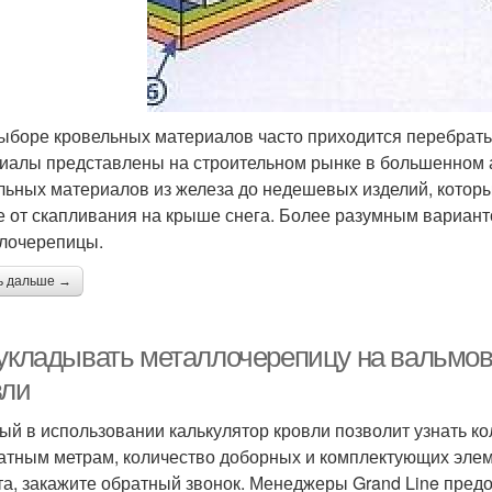
ыборе кровельных материалов часто приходится перебрать
иалы представлены на строительном рынке в большенном 
льных материалов из железа до недешевых изделий, которые
е от скапливания на крыше снега. Более разумным вариан
лочерепицы.
ь дальше →
 укладывать металлочерепицу на вальмов
вли
ый в использовании калькулятор кровли позволит узнать к
атным метрам, количество доборных и комплектующих элем
та, закажите обратный звонок. Менеджеры Grand Line пред