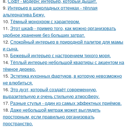
8.
Софт - модерн: интерьер, который дышит.
9.
Интерьер в шоколадных оттенках - тёплая
альтернатива Бежу.
10.
Тёмный монохром с характером.
11.
Этот шкаф - пример того, как можно организовать
удобное хранение без больших затрат.
12.
Спокойный интерьер в природной палитре для мамы
и сына.
13.
Бежевый интерьер с настроением тихого моря.
14.
Тёплый интерьер небольшой квартиры с акцентом на
тёмное дерево.
15.
Эстетика кухонных фартуков, в которую невозможно
не влюбиться.
16.
Это дуэт, который создаёт современную,
выразительную и очень стильную атмосферу.
17.
Разные стулья - один из самых эффектных приёмов.
18.
Даже небольшой метраж может выглядеть
просторным, если правильно организовать
пространство.