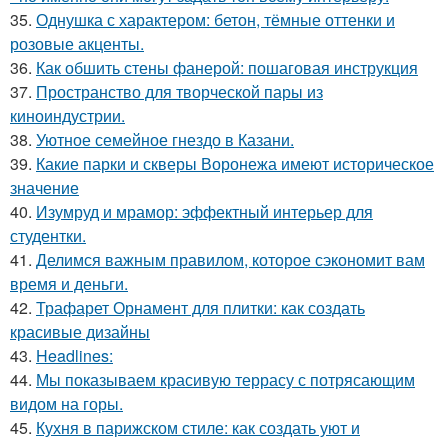
35.
Однушка с характером: бетон, тёмные оттенки и
розовые акценты.
36.
Как обшить стены фанерой: пошаговая инструкция
37.
Пространство для творческой пары из
киноиндустрии.
38.
Уютное семейное гнездо в Казани.
39.
Какие парки и скверы Воронежа имеют историческое
значение
40.
Изумруд и мрамор: эффектный интерьер для
студентки.
41.
Делимся важным правилом, которое сэкономит вам
время и деньги.
42.
Трафарет Орнамент для плитки: как создать
красивые дизайны
43.
Headlines:
44.
Мы показываем красивую террасу с потрясающим
видом на горы.
45.
Кухня в парижском стиле: как создать уют и