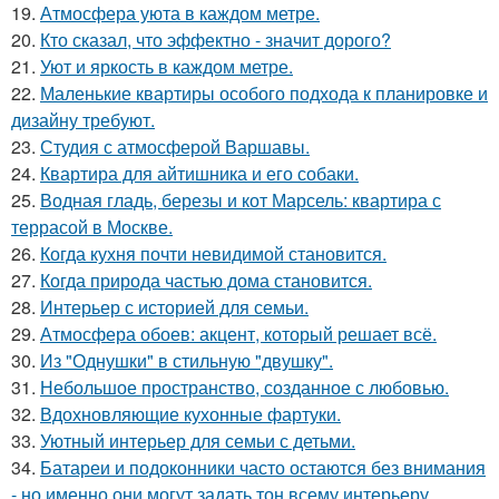
19.
Атмосфера уюта в каждом метре.
20.
Кто сказал, что эффектно - значит дорого?
21.
Уют и яркость в каждом метре.
22.
Маленькие квартиры особого подхода к планировке и
дизайну требуют.
23.
Студия с атмосферой Варшавы.
24.
Квартира для айтишника и его собаки.
25.
Водная гладь, березы и кот Марсель: квартира с
террасой в Москве.
26.
Когда кухня почти невидимой становится.
27.
Когда природа частью дома становится.
28.
Интерьер с историей для семьи.
29.
Атмосфера обоев: акцент, который решает всё.
30.
Из "Однушки" в стильную "двушку".
31.
Небольшое пространство, созданное с любовью.
32.
Вдохновляющие кухонные фартуки.
33.
Уютный интерьер для семьи с детьми.
34.
Батареи и подоконники часто остаются без внимания
- но именно они могут задать тон всему интерьеру.