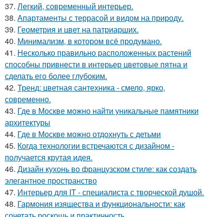
37.
Легкий, современный интерьер.
38.
Апартаменты с террасой и видом на природу.
39.
Геометрия и цвет на патриарших.
40.
Минимализм, в котором всё продумано.
41.
Несколько правильно расположенных растений
способны привнести в интерьер цветовые пятна и
сделать его более глубоким.
42.
Тренд: цветная сантехника - смело, ярко,
современно.
43.
Где в Москве можно найти уникальные памятники
архитектуры
44.
Где в Москве можно отдохнуть с детьми
45.
Когда технологии встречаются с дизайном -
получается крутая идея.
46.
Дизайн кухонь во французском стиле: как создать
элегантное пространство
47.
Интерьер для IT - специалиста с творческой душой.
48.
Гармония изящества и функциональности: как
сочетать роскошь и практичность