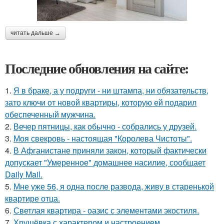
читать дальше →
Последние обновления на сайте:
1.
Я в браке, а у подруги - ни штампа, ни обязательств,
зато ключи от новой квартиры, которую ей подарил
обеспеченный мужчина.
2.
Вечер пятницы, как обычно - собрались у друзей.
3.
Моя свекровь - настоящая "Королева Чистоты".
4.
В Афганистане приняли закон, который фактически
допускает "Умеренное" домашнее насилие, сообщает
Daily Mail.
5.
Мне уже 56, я одна после развода, живу в старенькой
квартире отца.
6.
Светлая квартира - оазис с элементами экостиля.
7.
Хрущёвка с характером и настроением.