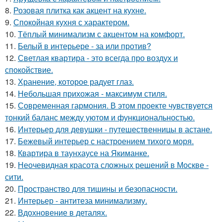
8.
Розовая плитка как акцент на кухне.
9.
Спокойная кухня с характером.
10.
Тёплый минимализм с акцентом на комфорт.
11.
Белый в интерьере - за или против?
12.
Светлая квартира - это всегда про воздух и
спокойствие.
13.
Хранение, которое радует глаз.
14.
Небольшая прихожая - максимум стиля.
15.
Современная гармония. В этом проекте чувствуется
тонкий баланс между уютом и функциональностью.
16.
Интерьер для девушки - путешественницы в астане.
17.
Бежевый интерьер с настроением тихого моря.
18.
Квартира в таунхаусе на Якиманке.
19.
Неочевидная красота сложных решений в Москве -
сити.
20.
Пространство для тишины и безопасности.
21.
Интерьер - антитеза минимализму.
22.
Вдохновение в деталях.