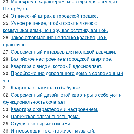
23.
Монохром с характером: квартира для аренды в
Петербурге.
24.
Этнический штрих в городской трёшке.
25.
Умное решение, чтобы скрыть лючок с
коммуникациями, не нарушая эстетику ванной.
26.
Такое оформление не только красиво, но и
практично.
27.
Современный интерьер для молодой девушки.
28.
Балийское настроение в городской квартире.
29.
Квартира с видом, который вдохновляет.
30.
Преображение деревянного дома в современный
уют.
31.
Квартира с памятью о бабушке.
32.
Современный дизайн этой квартиры в себе уют и
функциональность сочетает.
33.
Квартира с характером и настроением.
34.
Парижская элегантность дома.
35.
Студия с четырьмя окнами.
36.
Интерьер для тех, кто живёт музыкой.