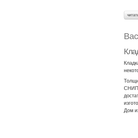
читат
Вас
Кла
Кладк
некот
Толщи
СНИПа
доста
изгот
Дом и