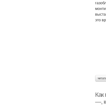
газоб
монти
выста
это в
читат
Как 
—, 