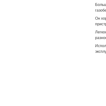
Больш
газоб
Он хо
прист
Легко
разно
Испол
экспл