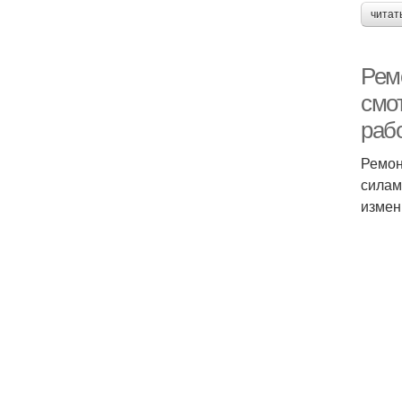
читат
Рем
смот
раб
Ремон
силам
измен