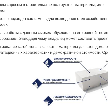
им спросом в строительстве пользуются материалы, имеющ
етон.
рошо подходит как камень для возведения стен хозяйственн
роек.
сть работы с данным сырьем обусловлена его ровной геоме
образием, благодаря чему владелец может составить проект 
ьзование газобетона в качестве материала для стен дома
уатационных характеристик и демократичной стоимости. Ср