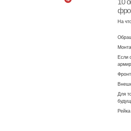
10 о
фро
На чт
Обращ
Монта
Если 
армир
Фронт
Внешн
Для т
будущ
Рейка