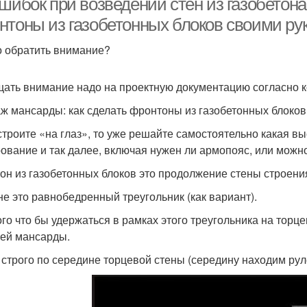
шибок при возведении стен из газобетона
нтоны из газобетонных блоков своими ру
о обратить внимание?
ать внимание надо на проектную документацию согласно к
ж мансарды: как сделать фронтоны из газобетонных блоко
строите «на глаз», то уже решайте самостоятельно какая в
ование и так далее, включая нужен ли армопояс, или можно
он из газобетонных блоков это продолжение стены строения
е это равнобедренный треугольник (как вариант).
ого что бы удержаться в рамках этого треугольника на торц
ей мансарды.
 строго по середине торцевой стены (середину находим рул