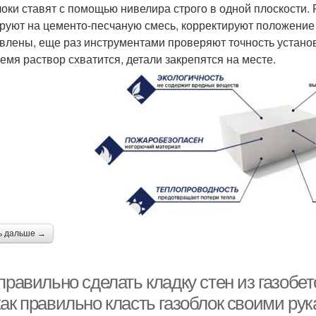
локи ставят с помощью нивелира строго в одной плоскости.
руют на цементо-песчаную смесь, корректируют положение к
влены, еще раз инструментами проверяют точность установ
ремя раствор схватится, детали закрепятся на месте.
ь дальше →
правильно сделать кладку стен из газобе
как правильно класть газоблок своими ру