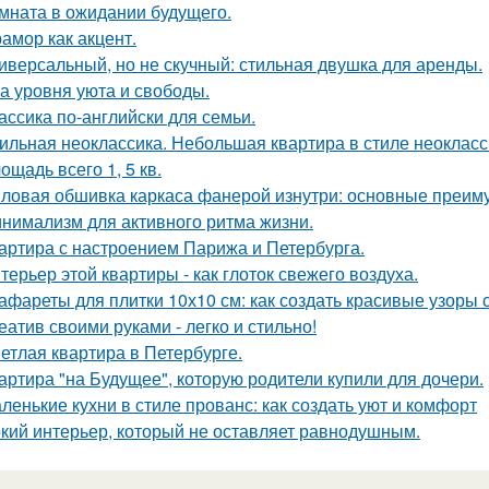
мната в ожидании будущего.
амор как акцент.
иверсальный, но не скучный: стильная двушка для аренды.
а уровня уюта и свободы.
ассика по-английски для семьи.
ильная неоклассика. Небольшая квартира в стиле неокласси
ощадь всего 1, 5 кв.
ловая обшивка каркаса фанерой изнутри: основные преим
нимализм для активного ритма жизни.
артира с настроением Парижа и Петербурга.
терьер этой квартиры - как глоток свежего воздуха.
афареты для плитки 10х10 см: как создать красивые узоры
еатив своими руками - легко и стильно!
етлая квартира в Петербурге.
артира "на Будущее", которую родители купили для дочери.
ленькие кухни в стиле прованс: как создать уют и комфорт
кий интерьер, который не оставляет равнодушным.