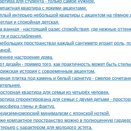
артира для студента - только самое нужное.
мпактная квартира с яркими акцентами.
плый интерьер небольшой квартиры с акцентом на тёмное 
етлая и спокойная детская.
а ванная - настоящий оазис спокойствия, где нежные отт
сти и расслабления.
небольших пространствах каждый сантиметр играет роль, п
умной.
еннее настроение дома.
от дизайн - пример того, как практичность может быть стиль
рижская история с современным акцентом.
мная плитка под камень и белый гарнитур - смелое сочетани
ительнее.
осторная квартира для семьи из четырёх человек.
артира спроектирована для семьи с двумя детьми - простор
мосфера глины и фактур.
едиземноморский минимализм с японской ноткой.
же компактное пространство можно в полноценную гардер
терьер с характером для молодого эстета.