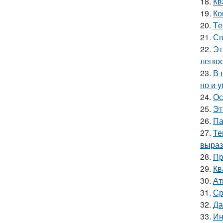
18.
Кв
19.
Ко
20.
Тё
21.
Св
22.
Эт
легко
23.
В 
но и 
24.
Ос
25.
Эт
26.
Па
27.
Те
выраз
28.
Пр
29.
Кв
30.
Ат
31.
Ср
32.
Да
33.
Ин