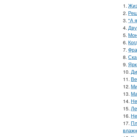
1.
Жиз
2.
Реш
3.
"А 
4.
Дву
5.
Мон
6.
Ког
7.
Фра
8.
Ска
9.
Ярк
10.
Ди
11.
Ве
12.
Ми
13.
Ма
14.
Не
15.
Ле
16.
Не
17.
Пл
влажн