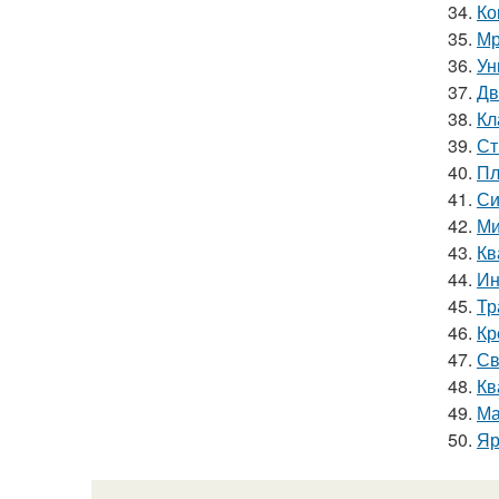
34.
Ко
35.
Мр
36.
Ун
37.
Дв
38.
Кл
39.
Ст
40.
Пл
41.
Си
42.
Ми
43.
Кв
44.
Ин
45.
Тр
46.
Кр
47.
Св
48.
Кв
49.
Ма
50.
Яр