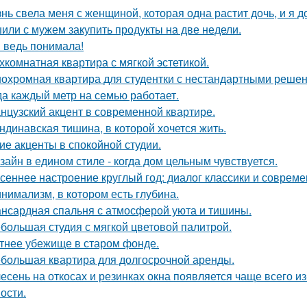
нь свела меня с женщиной, которая одна растит дочь, и я 
или с мужем закупить продукты на две недели.
я ведь понимала!
хкомнатная квартира с мягкой эстетикой.
охромная квартира для студентки с нестандартными реше
да каждый метр на семью работает.
нцузский акцент в современной квартире.
ндинавская тишина, в которой хочется жить.
ие акценты в спокойной студии.
зайн в едином стиле - когда дом цельным чувствуется.
сеннее настроение круглый год: диалог классики и совреме
нимализм, в котором есть глубина.
нсардная спальня с атмосферой уюта и тишины.
большая студия с мягкой цветовой палитрой.
тнее убежище в старом фонде.
большая квартира для долгосрочной аренды.
есень на откосах и резинках окна появляется чаще всего и
ости.