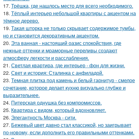
17.
Трёшка, где нашлось место для всего необходимого.
18.
Тёплый интерьер небольшой квартиры с акцентом на
тёмное дерево.
19.
Такая шторка не только скрывает содержимое тумбы,
но и становится декоративным акцентом.
20.
Эта ванная - настоящий оазис спокойствия, где
нежные оттенки и мраморные переливы создают
атмосферу легкости и расслабления.
21.
Светлая квартира, где интерьер - фон для жизни.
22.
Свет и история: Сталинка с анфиладой.
23.
Темная плитка под камень и белый гарнитур - смелое
сочетание, которое делает кухню визуально глубже и
выразительнее.
24.
Питерская однушка без компромиссов.
25.
Квартира с видом, который вдохновляет.
26.
Элегантность Москва - сити.
27.
Бежевый цвет давно стал классикой, но заигрывает
по-новому, если дополнить его правильными оттенками.