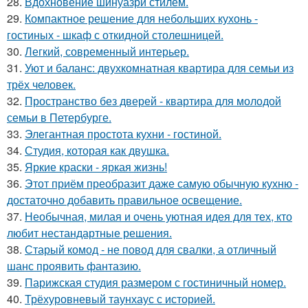
28.
Вдохновение шинуазри стилем.
29.
Компактное решение для небольших кухонь -
гостиных - шкаф с откидной столешницей.
30.
Легкий, современный интерьер.
31.
Уют и баланс: двухкомнатная квартира для семьи из
трёх человек.
32.
Пространство без дверей - квартира для молодой
семьи в Петербурге.
33.
Элегантная простота кухни - гостиной.
34.
Студия, которая как двушка.
35.
Яркие краски - яркая жизнь!
36.
Этот приём преобразит даже самую обычную кухню -
достаточно добавить правильное освещение.
37.
Необычная, милая и очень уютная идея для тех, кто
любит нестандартные решения.
38.
Старый комод - не повод для свалки, а отличный
шанс проявить фантазию.
39.
Парижская студия размером с гостиничный номер.
40.
Трёхуровневый таунхаус с историей.