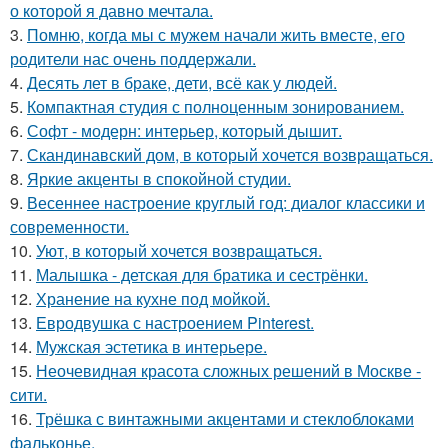
о которой я давно мечтала.
3.
Помню, когда мы с мужем начали жить вместе, его
родители нас очень поддержали.
4.
Десять лет в браке, дети, всё как у людей.
5.
Компактная студия с полноценным зонированием.
6.
Софт - модерн: интерьер, который дышит.
7.
Скандинавский дом, в который хочется возвращаться.
8.
Яркие акценты в спокойной студии.
9.
Весеннее настроение круглый год: диалог классики и
современности.
10.
Уют, в который хочется возвращаться.
11.
Малышка - детская для братика и сестрёнки.
12.
Хранение на кухне под мойкой.
13.
Евродвушка с настроением Pinterest.
14.
Мужская эстетика в интерьере.
15.
Неочевидная красота сложных решений в Москве -
сити.
16.
Трёшка с винтажными акцентами и стеклоблоками
фальконье.