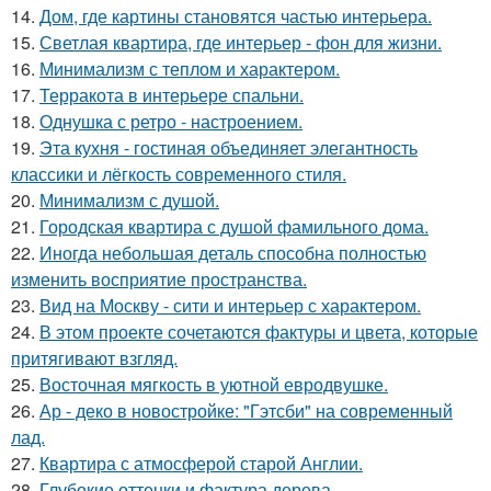
14.
Дом, где картины становятся частью интерьера.
15.
Светлая квартира, где интерьер - фон для жизни.
16.
Минимализм с теплом и характером.
17.
Терракота в интерьере спальни.
18.
Однушка с ретро - настроением.
19.
Эта кухня - гостиная объединяет элегантность
классики и лёгкость современного стиля.
20.
Минимализм с душой.
21.
Городская квартира с душой фамильного дома.
22.
Иногда небольшая деталь способна полностью
изменить восприятие пространства.
23.
Вид на Москву - сити и интерьер с характером.
24.
В этом проекте сочетаются фактуры и цвета, которые
притягивают взгляд.
25.
Восточная мягкость в уютной евродвушке.
26.
Ар - деко в новостройке: "Гэтсби" на современный
лад.
27.
Квартира с атмосферой старой Англии.
28.
Глубокие оттенки и фактура дерева.