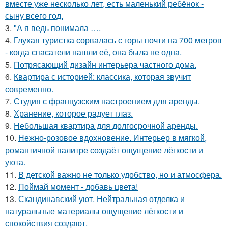
вместе уже несколько лет, есть маленький ребёнок -
сыну всего год.
3.
"А я ведь понимала ….
4.
Глухая туристка сорвалась с горы почти на 700 метров
- когда спасатели нашли её, она была не одна.
5.
Потрясающий дизайн интерьера частного дома.
6.
Квартира с историей: классика, которая звучит
современно.
7.
Студия с французским настроением для аренды.
8.
Хранение, которое радует глаз.
9.
Небольшая квартира для долгосрочной аренды.
10.
Нежно-розовое вдохновение. Интерьер в мягкой,
романтичной палитре создаёт ощущение лёгкости и
уюта.
11.
В детской важно не только удобство, но и атмосфера.
12.
Поймай момент - добавь цвета!
13.
Скандинавский уют. Нейтральная отделка и
натуральные материалы ощущение лёгкости и
спокойствия создают.