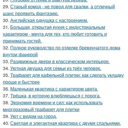
29.
Старый комод - не повод для свалки, а отличный
шанс проявить фантазию.
30.
Английская однушка с настроением.
31.
Большая, открытая кухня с индустриальным
характером - мечта для тех, кто любит готовить и
принимать гостей.
32.
Полное руководство по отделке бревенчатого дома
внутри фанерой
33.
Раздвижные двери в классическом интерьере.
34.
Уютная двушка для семьи из трёх человек.
35.
Трафарет для кафельной плитки: как сделать укладку
проще и быстрее
36.
Маленькая квартира с характером цвета.
37.
Трёшка, в которую влюбляешься с порога.
38.
Экономия времени и сил: как использовать
многоразовый трафарет для плитки
39.
Уют с видом на город.
40.
Светлая и элегантная квартира с двумя спальнями.