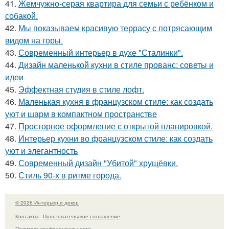
41.
Жемчужно-серая квартира для семьи с ребёнком и
собакой.
42.
Мы показываем красивую террасу с потрясающим
видом на горы.
43.
Современный интерьер в духе "Сталинки".
44.
Дизайн маленькой кухни в стиле прованс: советы и
идеи
45.
Эффектная студия в стиле лофт.
46.
Маленькая кухня в французском стиле: как создать
уют и шарм в компактном пространстве
47.
Просторное оформление с открытой планировкой.
48.
Интерьер кухни во французском стиле: как создать
уют и элегантность
49.
Современный дизайн "Убитой" хрущёвки.
50.
Стиль 90-х в ритме города.
© 2026 Интерьер и декор
Контакты
Пользовательское соглашение
Политика конфидециальности