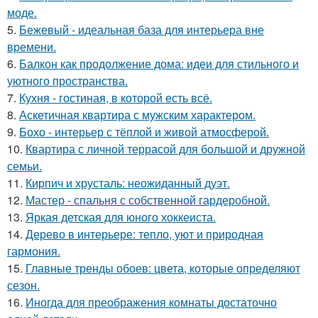
моде.
5.
Бежевый - идеальная база для интерьера вне
времени.
6.
Балкон как продолжение дома: идеи для стильного и
уютного пространства.
7.
Кухня - гостиная, в которой есть всё.
8.
Аскетичная квартира с мужским характером.
9.
Бохо - интерьер с тёплой и живой атмосферой.
10.
Квартира с личной террасой для большой и дружной
семьи.
11.
Кирпич и хрусталь: неожиданный дуэт.
12.
Мастер - спальня с собственной гардеробной.
13.
Яркая детская для юного хоккеиста.
14.
Дерево в интерьере: тепло, уют и природная
гармония.
15.
Главные тренды обоев: цвета, которые определяют
сезон.
16.
Иногда для преображения комнаты достаточно