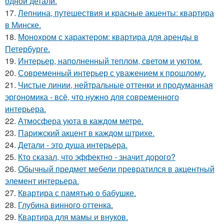
одной детали.
17.
Лепнина, путешествия и красные акценты: квартира
в Минске.
18.
Монохром с характером: квартира для аренды в
Петербурге.
19.
Интерьер, наполненный теплом, светом и уютом.
20.
Современный интерьер с уважением к прошлому.
21.
Чистые линии, нейтральные оттенки и продуманная
эргономика - всё, что нужно для современного
интерьера.
22.
Атмосфера уюта в каждом метре.
23.
Парижский акцент в каждом штрихе.
24.
Детали - это душа интерьера.
25.
Кто сказал, что эффектно - значит дорого?
26.
Обычный предмет мебели превратился в акцентный
элемент интерьера.
27.
Квартира с памятью о бабушке.
28.
Глубина винного оттенка.
29.
Квартира для мамы и внуков.