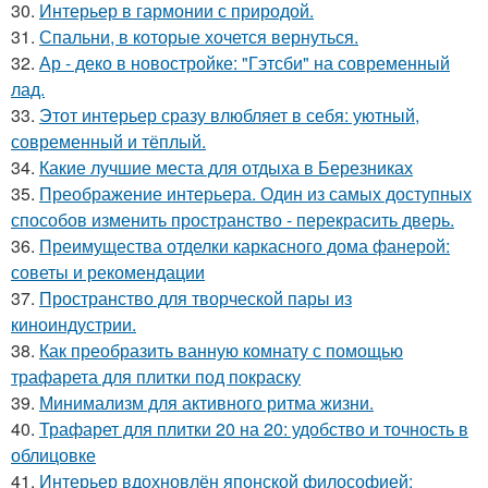
30.
Интерьер в гармонии с природой.
31.
Спальни, в которые хочется вернуться.
32.
Ар - деко в новостройке: "Гэтсби" на современный
лад.
33.
Этот интерьер сразу влюбляет в себя: уютный,
современный и тёплый.
34.
Какие лучшие места для отдыха в Березниках
35.
Преображение интерьера. Один из самых доступных
способов изменить пространство - перекрасить дверь.
36.
Преимущества отделки каркасного дома фанерой:
советы и рекомендации
37.
Пространство для творческой пары из
киноиндустрии.
38.
Как преобразить ванную комнату с помощью
трафарета для плитки под покраску
39.
Минимализм для активного ритма жизни.
40.
Трафарет для плитки 20 на 20: удобство и точность в
облицовке
41.
Интерьер вдохновлён японской философией: