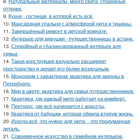
8.
Натуральные материалы, много света, спокойные
оттенки.
9.
Кухня - гостиная, в которой есть всё.
10.
Мансардная спальня с атмосферой уюта и тишины.
11.
Завершённый ремонт в детской комнате.
12.
Интерьер для девушки - путешественницы в астане.
13.
Спокойный и сбалансированный интерьер для
семьи.
14.
Такая конструкция визуально расширяет
пространство и делает его более воздушным.
15.
Монохром с характером: квартира для аренды в
Петербурге.
16.
Мир в цвете: квартира для семьи путешественников.
17.
Квартира, где каждый метр работает на комфорт.
18.
Пентхаус, где всё начинается с красоты.
19.
Квартира от бабушки, которая обрела вторую жизнь.
20.
Иногда всё, что нужно для уюта, - это продуманная
деталь.
21.
Современное искусство в семейном интерьере.