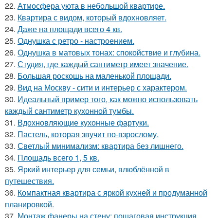
22.
Атмосфера уюта в небольшой квартире.
23.
Квартира с видом, который вдохновляет.
24.
Даже на площади всего 4 кв.
25.
Однушка с ретро - настроением.
26.
Однушка в матовых тонах: спокойствие и глубина.
27.
Студия, где каждый сантиметр имеет значение.
28.
Большая роскошь на маленькой площади.
29.
Вид на Москву - сити и интерьер с характером.
30.
Идеальный пример того, как можно использовать
каждый сантиметр кухонной тумбы.
31.
Вдохновляющие кухонные фартуки.
32.
Пастель, которая звучит по-взрослому.
33.
Светлый минимализм: квартира без лишнего.
34.
Площадь всего 1, 5 кв.
35.
Яркий интерьер для семьи, влюблённой в
путешествия.
36.
Компактная квартира с яркой кухней и продуманной
планировкой.
37.
Монтаж фанеры на стену: пошаговая инструкция