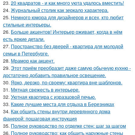
23.
20 квадратов - и как много уюта удалось вместить!
24.
Журнальный столик как зеркало характера.
25.
Немного юмора для дизайнеров и всех, кто любит
стильные интерьеры.
26.
Больше акцентов! Интерьер оживает, когда в нём
есть яркие детали.
27.
Пространство без дверей - квартира для молодой
семьи в Петербурге.
28.
Мрамор как акцент.
29.
Этот приём преобразит даже самую обычную кухню -
достаточно добавить правильное освещение.
30.
Ярко, дерзко, по-своему: квартира вне шаблонов.
31.
Мятная свежесть в интерьере.
32.
Уютная квартира с изразцовой печью.
33.
Какие лучшие места для отдыха в Березниках
34.
Как обшить стены внутри деревянного дома
фанерой: пошаговая инструкция
35.
Полное руководство по отделке стен: шаг за шагом
36.
Полное руководство: как обшить наружные стены