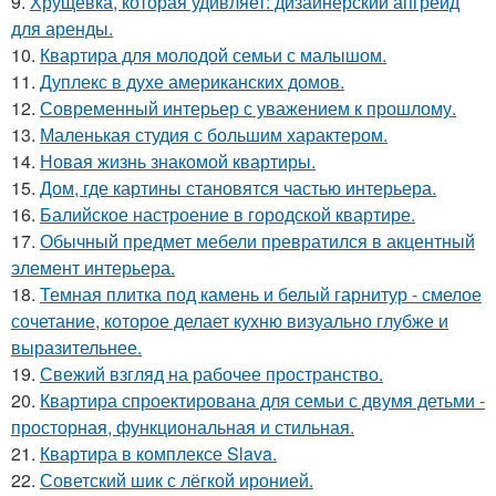
9.
Хрущёвка, которая удивляет: дизайнерский апгрейд
для аренды.
10.
Квартира для молодой семьи с малышом.
11.
Дуплекс в духе американских домов.
12.
Современный интерьер с уважением к прошлому.
13.
Маленькая студия с большим характером.
14.
Новая жизнь знакомой квартиры.
15.
Дом, где картины становятся частью интерьера.
16.
Балийское настроение в городской квартире.
17.
Обычный предмет мебели превратился в акцентный
элемент интерьера.
18.
Темная плитка под камень и белый гарнитур - смелое
сочетание, которое делает кухню визуально глубже и
выразительнее.
19.
Свежий взгляд на рабочее пространство.
20.
Квартира спроектирована для семьи с двумя детьми -
просторная, функциональная и стильная.
21.
Квартира в комплексе Slava.
22.
Советский шик с лёгкой иронией.