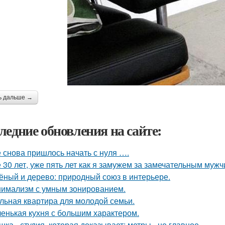
ь дальше →
ледние обновления на сайте:
 снова пришлось начать с нуля ….
 30 лет, уже пять лет как я замужем за замечательным мужч
ёный и дерево: природный союз в интерьере.
имализм с умным зонированием.
льная квартира для молодой семьи.
енькая кухня с большим характером.
шка - студия, которая доказывает: метры - не главное.