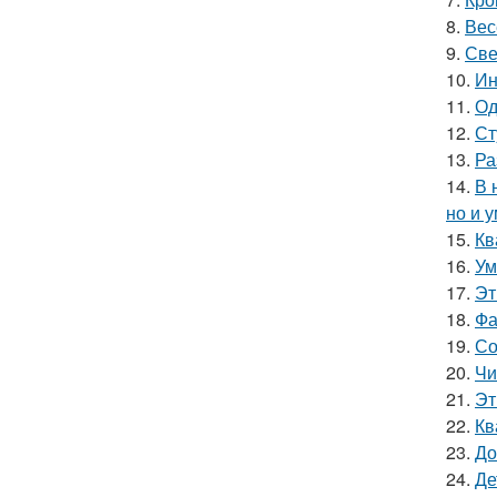
8.
Вес
9.
Све
10.
Ин
11.
Од
12.
Ст
13.
Ра
14.
В 
но и 
15.
Кв
16.
Ум
17.
Эт
18.
Фа
19.
Со
20.
Чи
21.
Эт
22.
Кв
23.
До
24.
Де