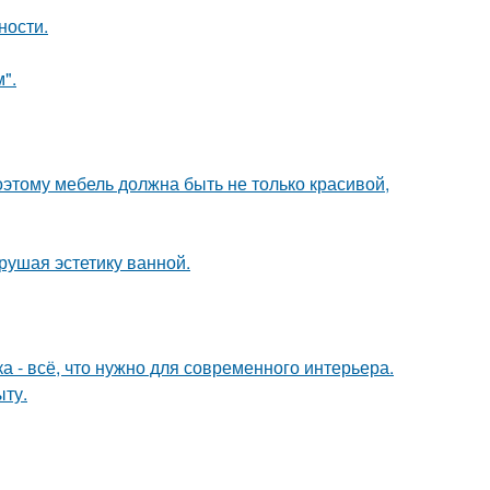
ности.
".
оэтому мебель должна быть не только красивой,
рушая эстетику ванной.
 - всё, что нужно для современного интерьера.
ыту.