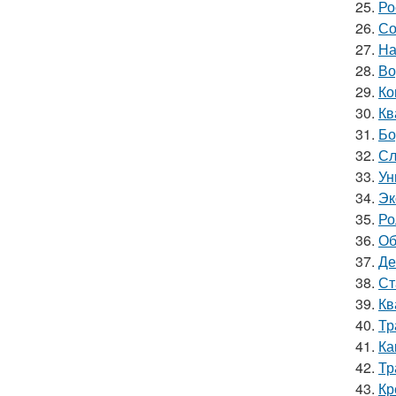
25.
Ро
26.
Со
27.
На
28.
Во
29.
Ко
30.
Кв
31.
Бо
32.
Сл
33.
Ун
34.
Эк
35.
Ро
36.
Об
37.
Де
38.
Ст
39.
Кв
40.
Тр
41.
Ка
42.
Тр
43.
Кр