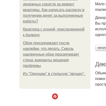
Мало 
денежных средств за ремонт
покле
квартиры. Как написать расписку в
получении денег за выполненные
Декор
работы?
Вы пр
испол
Квартира с кухней, присоединеной
одног
к балкону
Обои просвечивают после
читат
наклейки, что делать. Сквозь
наклеенные обои просвечивает
стена: варианты решения
Дек
проблемы
Объем
Из "Однушки" в стильную "двушку".
помог
прост