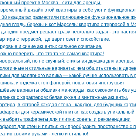
скошный проект в Москва - сити для аренды.
временный дизайн этой квартиры в себе уют и функциональ
 38 квадратах разместили полноценное функциональное жи
дная гладь, березы и кот Марсель: квартира с террасой в М
гда один предмет решает сразу несколько задач - это наст
артира с террасой, где царит свет и спокойствие.
рдовые и синие акценты: сильное сочетание.
ожно поверить, что это та же самая квартира!
иверсальный, но не скучный: стильная двушка для аренды.
ологичные и стильные варианты: чем обшить стены в дере
лики для малярного валика — какой лучше использовать в 
шивка и отделка стен фанерой: пошаговая инструкция
шёвые варианты обшивки мансарды: как сэкономить без у
алинка с характером: белая кухня и винтажные акценты.
артира, в которой каждая стена - как фон для будущих карти
афареты для керамической плитки: как создать уникальный
к выбрать трафареты для плитки: советы и рекомендации
афарет для стен и плитки: как преобразить пространство с
еатив своими руками - легко и стильно!