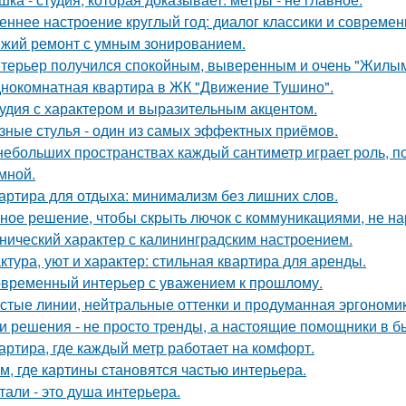
еннее настроение круглый год: диалог классики и современ
жий ремонт с умным зонированием.
терьер получился спокойным, выверенным и очень "Жилым
нокомнатная квартира в ЖК "Движение Тушино".
удия с характером и выразительным акцентом.
зные стулья - один из самых эффектных приёмов.
небольших пространствах каждый сантиметр играет роль, п
умной.
артира для отдыха: минимализм без лишних слов.
ное решение, чтобы скрыть лючок с коммуникациями, не на
нический характер с калининградским настроением.
ктура, уют и характер: стильная квартира для аренды.
временный интерьер с уважением к прошлому.
стые линии, нейтральные оттенки и продуманная эргономика
и решения - не просто тренды, а настоящие помощники в б
артира, где каждый метр работает на комфорт.
м, где картины становятся частью интерьера.
тали - это душа интерьера.