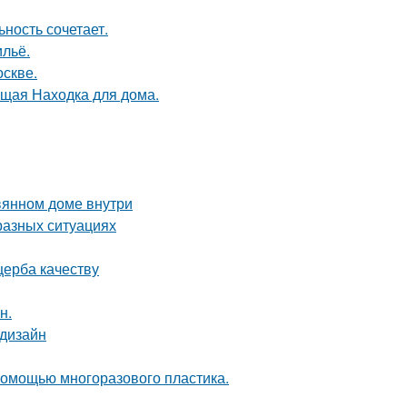
ность сочетает.
льё.
оскве.
оящая Находка для дома.
вянном доме внутри
разных ситуациях
щерба качеству
н.
 дизайн
 помощью многоразового пластика.