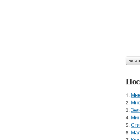
читат
Пос
1.
Мне
2.
Мне
3.
Зел
4.
Мин
5.
Сти
6.
Мал
7.
Кро