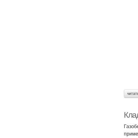
читат
Клад
Газоб
приме