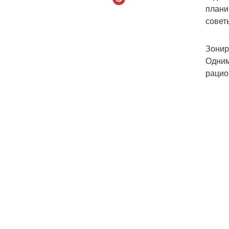
плани
совет
Зонир
Одним
рацио