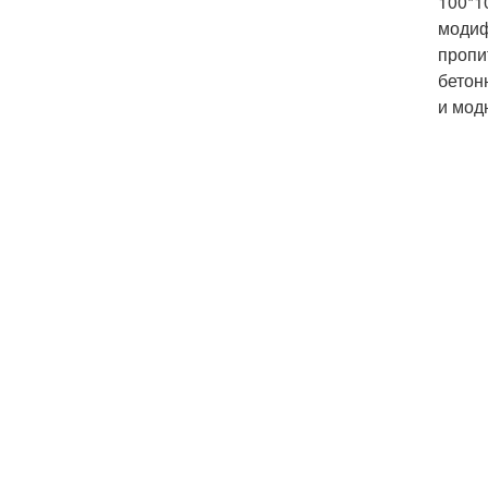
100*1
модиф
пропи
бетон
и мод