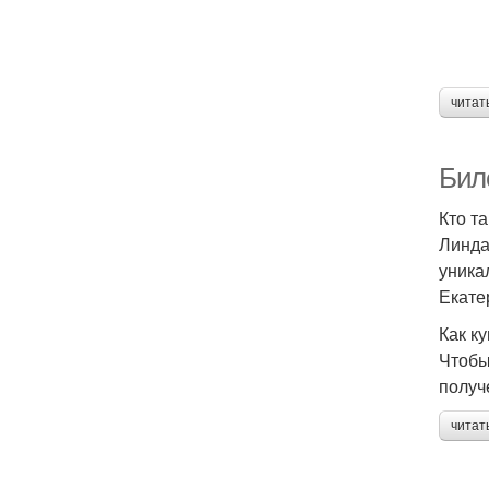
читат
Биле
Кто т
Линда
уника
Екате
Как к
Чтобы
получ
читат