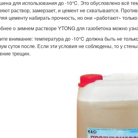
шена для использования до -10℃. Это обусловлено всё тем
ряют раствор, замерзает, и цемент не схватывается. Проти
ляя цементу набирать прочность, но они «работают» только
бнее о зимнем растворе YTONG для газобетона можно узн
ите внимание: температура до -10℃ должна быть не только 
ум суток после. Если эти условия не соблюдены, то у стен
ение трещин.