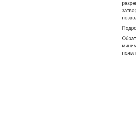
разре
затво
позво
Подро
Обрат
миним
появл