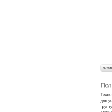
читат
Пол 
Техно
для у
грунт