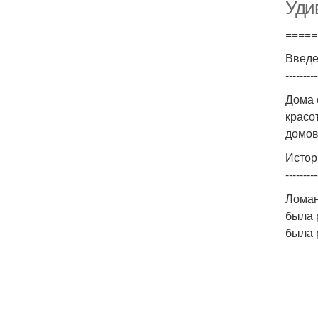
Уди
=====
Введ
---------
Дома 
красо
домов
Истор
---------
Ломан
была 
была 