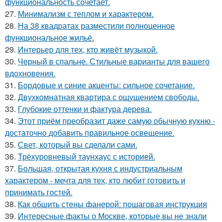
функциональность сочетает.
27.
Минимализм с теплом и характером.
28.
На 38 квадратах разместили полноценное
функциональное жильё.
29.
Интерьер для тех, кто живёт музыкой.
30.
Черный в спальне. Стильные варианты для вашего
вдохновения.
31.
Бордовые и синие акценты: сильное сочетание.
32.
Двухкомнатная квартира с ощущением свободы.
33.
Глубокие оттенки и фактура дерева.
34.
Этот приём преобразит даже самую обычную кухню -
достаточно добавить правильное освещение.
35.
Свет, который вы сделали сами.
36.
Трёхуровневый таунхаус с историей.
37.
Большая, открытая кухня с индустриальным
характером - мечта для тех, кто любит готовить и
принимать гостей.
38.
Как обшить стены фанерой: пошаговая инструкция
39.
Интересные факты о Москве, которые вы не знали