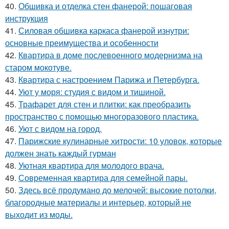
40.
Обшивка и отделка стен фанерой: пошаговая
инструкция
41.
Силовая обшивка каркаса фанерой изнутри:
основные преимущества и особенности
42.
Квартира в доме послевоенного модернизма на
старом мокотуве.
43.
Квартира с настроением Парижа и Петербурга.
44.
Уют у моря: студия с видом и тишиной.
45.
Трафарет для стен и плитки: как преобразить
пространство с помощью многоразового пластика.
46.
Уют с видом на город.
47.
Парижские кулинарные хитрости: 10 уловок, которые
должен знать каждый гурман
48.
Уютная квартира для молодого врача.
49.
Современная квартира для семейной пары.
50.
Здесь всё продумано до мелочей: высокие потолки,
благородные материалы и интерьер, который не
выходит из моды.