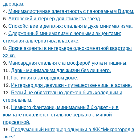
дверцам.
4.
Минималистичная элегантность с панорамным Видом.
5.
Авторский интерьер для стилиста звезд.
6.
Спокойствие в деталях: спальня в духе минимализма.
7.
Сдержанный минимализм с чёрными акцентами:
стильная альтернатива классике.
8.
Яркие акценты в интерьере однокомнатной квартиры
32 кв.
9.
Мансардная спальня с атмосферой уюта и тишины.
10.
Дарк - минимализм для жизни без лишнего.
11.
Гостиная в загородном доме.
12.
Интерьер для девушки - путешественницы в астане.
13.
Белый не обязательно должен быть холодным и
стерильным.
14.
Немного фантазии, минимальный бюджет - и в
комнате появляется стильное зеркало с мягкой
подсветкой.
15.
Продуманный интерьер однушки в ЖК "Микрогород в
лесу".