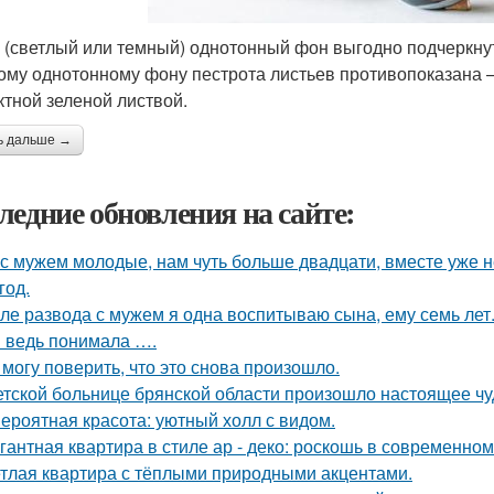
 (светлый или темный) однотонный фон выгодно подчеркну
ому однотонному фону пестрота листьев противопоказана —
тной зеленой листвой.
ь дальше →
ледние обновления на сайте:
с мужем молодые, нам чуть больше двадцати, вместе уже не
год.
ле развода с мужем я одна воспитываю сына, ему семь лет
я ведь понимала ….
 могу поверить, что это снова произошло.
етской больнице брянской области произошло настоящее чу
ероятная красота: уютный холл с видом.
гантная квартира в стиле ар - деко: роскошь в современном
тлая квартира с тёплыми природными акцентами.