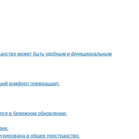
транство может быть удобным и функциональным
щий комфорт превращает.
ался в бережном обновлении.
век.
егрирована в общее пространство.