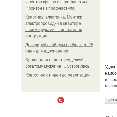
Фронтон крыши из профнастила.
Фронтон из профнастила
Квартиры электрика. Монтаж
электропроводки в квартире
своими руками — пошаговая
инструкция
Декорируй свой дом на бюджет: 25
идей для вдохновения
Брошенная невеста сиделкой к
Удачн
богатому мужчине … устроилась.
наибо
Ковролин: от идеи до реализации
высок
пасси
читат