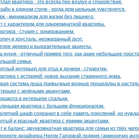
тлая квартира - это всегда про воздух и спокойствие.
зайн в едином стиле - когда дом цельным чувствуется.
рк - минимализм для жизни без лишнего.
т с характером для однокомнатной квартиры.
артира - студия с зонированием.
рпич и хрусталь: неожиданный дуэт.
плое дерево и выразительные акценты.
а кухня - отличный пример того, как даже небольшое прос
ольшой семьи.
етлый интерьер для отца и дочери - студентки.
артира с историей: новое дыхание старинного дома.
вая система душа привычные водные процедуры в настоя
терьер с зелёными акцентами.
рракота в интерьере спальни.
ленькая квартира с большим функционалом.
олетний шкаф сохранил в себе память поколений, но нужд
лтый и красный: квартира с яркими акцентами.
т и баланс: двухкомнатная квартира для семьи из трёх чело
проекте дизайнера Нелли Гаязовой лоджия гармонично инт