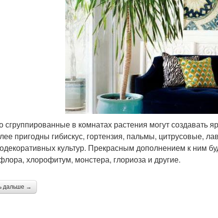
о сгруппированные в комнатах растения могут создавать я
лее пригодны гибискус, гортензия, пальмы, цитрусовые, ла
одекоративных культур. Прекрасным дополнением к ним буд
флора, хлорофитум, монстера, глориоза и другие.
ь дальше →