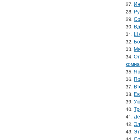
27.
Ин
28.
Ру
29.
Со
30.
Вд
31.
Ша
32.
Бо
33.
Мя
34.
От
комна
35.
Яр
36.
По
37.
Вт
38.
Ев
39.
Ую
40.
Тр
41.
Де
42.
Эл
43.
Эт
44.
Со