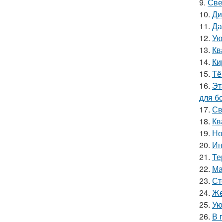
9.
Све
10.
Ди
11.
Да
12.
Ую
13.
Кв
14.
Ки
15.
Тё
16.
Эт
для б
17.
Св
18.
Кв
19.
Но
20.
Ин
21.
Те
22.
Ма
23.
Ст
24.
Же
25.
Ую
26.
В 