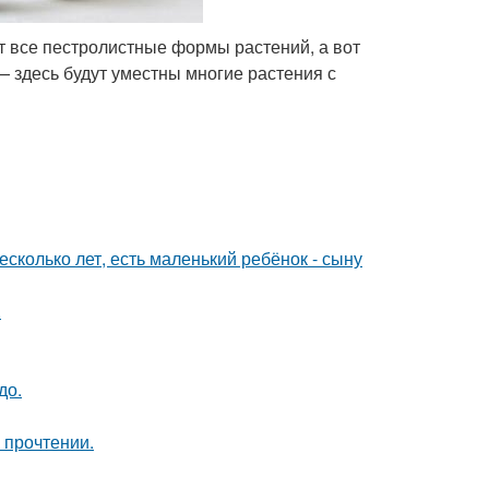
т все пестролистные формы растений, а вот
 здесь будут уместны многие растения с
сколько лет, есть маленький ребёнок - сыну
.
до.
 прочтении.