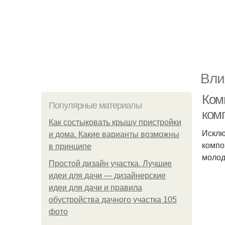
Вли
Ком
Популярные материалы
ком
Как состыковать крышу пристройки
Исклю
и дома. Какие варианты возможны
компо
в принципе
молод
Простой дизайн участка. Лучшие
идеи для дачи — дизайнерские
идеи для дачи и правила
обустройства дачного участка 105
фото