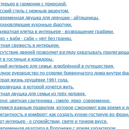
терьер в гармонии с природой.
сский стиль с нежным акцентом.
временная двушка для девушки - айтишницы.
охновляющие кухонные фартуки.
хматная клетка в интерьере - возвращение графики.
хо + ваби - саби = уют без границ.
тная свежесть в интерьере.
сутствие дверей позволяет взгляду охватывать прилегающи
т в гостиные и коридоры.
кий интерьер для семьи, влюблённой в путешествия.
лное руководство по отделке бревенчатого дома внутри ф
орая жизнь хрущёвки 1961 года.
родвушка, в которой хочется жить.
тная двушка для семьи из трёх человек.
енд: цветная сантехника - смело, ярко, современно.
лимся важным правилом, которое сэкономит вам время и д
егантность и комфорт: как создать кухню-гостиную во фран
от интерьер - о спокойствии, свете и тонком вкусе.
временная квартира в Воронеже с ярким характером.