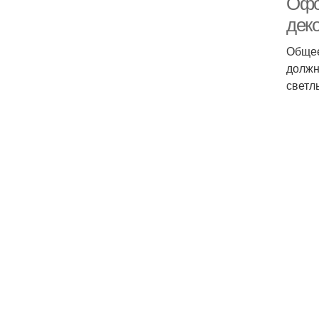
Офо
дек
Общее
должн
светл