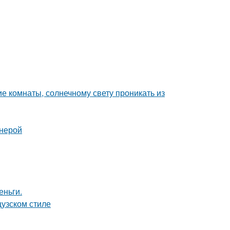
е комнаты, солнечному свету проникать из
анерой
еньги.
цузском стиле