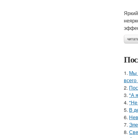
Яркий
неярк
эффек
читат
Пос
1.
Мы 
всего 
2.
Пос
3.
"А 
4.
"Не
5.
В д
6.
Нев
7.
Эле
8.
Све