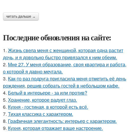
читать дальше →
Последние обновления на сайте:
1.
Жизнь свела меня с женщиной, которая одна растит
дочь, и я довольно быстро привязался к ним обеим.
2.
Мне 27. У меня образование, своя квартира и работа,
о которой я давно мечтала.
3.
Как-то раз подруга пригласила меня отметить её день
рождения, решив собрать гостей в небольшом кафе.
4.
Белый в интерьере - за или против?
5.
Хранение, которое радует глаз.
6.
Кухня - гостиная, в которой есть всё.
7.
Тихая классика с характером.
8.
Графичная элегантность: интерьер с характером.
9.
Кухня, которая отражает ваше настроение.