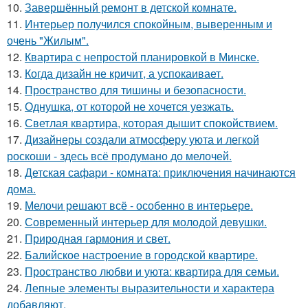
10.
Завершённый ремонт в детской комнате.
11.
Интерьер получился спокойным, выверенным и
очень "Жилым".
12.
Квартира с непростой планировкой в Минске.
13.
Когда дизайн не кричит, а успокаивает.
14.
Пространство для тишины и безопасности.
15.
Однушка, от которой не хочется уезжать.
16.
Светлая квартира, которая дышит спокойствием.
17.
Дизайнеры создали атмосферу уюта и легкой
роскоши - здесь всё продумано до мелочей.
18.
Детская сафари - комната: приключения начинаются
дома.
19.
Мелочи решают всё - особенно в интерьере.
20.
Современный интерьер для молодой девушки.
21.
Природная гармония и свет.
22.
Балийское настроение в городской квартире.
23.
Пространство любви и уюта: квартира для семьи.
24.
Лепные элементы выразительности и характера
добавляют.