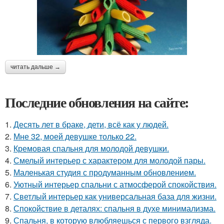
читать дальше →
Последние обновления на сайте:
1.
Десять лет в браке, дети, всё как у людей.
2.
Мне 32, моей девушке только 22.
3.
Кремовая спальня для молодой девушки.
4.
Смелый интерьер с характером для молодой пары.
5.
Маленькая студия с продуманным обновлением.
6.
Уютный интерьер спальни с атмосферой спокойствия.
7.
Светлый интерьер как универсальная база для жизни.
8.
Спокойствие в деталях: спальня в духе минимализма.
9.
Спальня, в которую влюбляешься с первого взгляда.