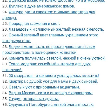
22.
В детской важно не только удобство, но и атмосфера.
23.
Дуплекс в духе американских домов.
24.
Фактура, уют и характер: стильная квартира для
аренды.
25.
Природная гармония и свет.
26.
Лавандовый и сливочный жёлтый: нежная смелость.
27.
Сочный зеленый цвет главным украшением этого
интерьера стал.
28.
Лоджия может стать не просто дополнительным
пространством, а полноценной комнатой.
29.
Комната получилась светлой, нежной и очень уютной.
30.
Тепло модерна: семейный интерьер для двух
поколений.
31.
20 квадратов - и как много уюта удалось вместить!
32.
Квартира с душой: уют для мамы и двух сыновей.
33.
Светлый уют с природными акцентами.
34.
Вид на Москву - сити и интерьер с характером.
35.
Студия, которая как двушка.
36.
Однушка в Петербурге с мягкой элегантностью.