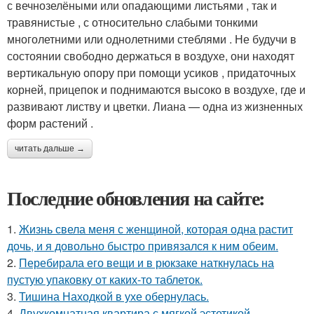
с вечнозелёными или опадающими листьями , так и
травянистые , с относительно слабыми тонкими
многолетними или однолетними стеблями . Не будучи в
состоянии свободно держаться в воздухе, они находят
вертикальную опору при помощи усиков , придаточных
корней, прицепок и поднимаются высоко в воздухе, где и
развивают листву и цветки. Лиана — одна из жизненных
форм растений .
читать дальше →
Последние обновления на сайте:
1.
Жизнь свела меня с женщиной, которая одна растит
дочь, и я довольно быстро привязался к ним обеим.
2.
Перебирала его вещи и в рюкзаке наткнулась на
пустую упаковку от каких-то таблеток.
3.
Тишина Находкой в ухе обернулась.
4.
Двухкомнатная квартира с мягкой эстетикой.