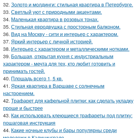
32.
Золото и молдинги: стильная квартира в Петербурге.
33.
Светлый уют с природными акцентами.
34.
Маленькая квартира в розовых тонах.
35.
Стильная евродвушка с просторным балконом.
36.
Вид на Москву - сити и интерьер с характером.
37.
Яркий интерьер с личной историей.
38.
Интерьер с характером и металлическими нотками.
39.
Большая, открытая кухня с индустриальным
характером - мечта для тех, кто любит готовить и
принимать гостей.
40.
Площадь всего 1, 5 кв.
41.
Яркая квартира в Варшаве с солнечным
настроением.
42.
Трафарет для кафельной плитки: как сделать укладку
проще и быстрее
43.
Как использовать клеющиеся трафареты под плитку:
пошаговая инструкция
44.
Какие ночные клубы и бары популярны среди
молодежи в Калининграде