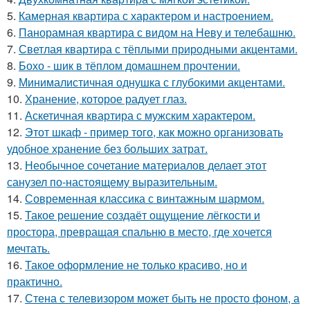
5.
Камерная квартира с характером и настроением.
6.
Панорамная квартира с видом на Неву и телебашню.
7.
Светлая квартира с тёплыми природными акцентами.
8.
Бохо - шик в тёплом домашнем прочтении.
9.
Минималистичная однушка с глубокими акцентами.
10.
Хранение, которое радует глаз.
11.
Аскетичная квартира с мужским характером.
12.
Этот шкаф - пример того, как можно организовать
удобное хранение без больших затрат.
13.
Необычное сочетание материалов делает этот
санузел по-настоящему выразительным.
14.
Современная классика с винтажным шармом.
15.
Такое решение создаёт ощущение лёгкости и
простора, превращая спальню в место, где хочется
мечтать.
16.
Такое оформление не только красиво, но и
практично.
17.
Стена с телевизором может быть не просто фоном, а