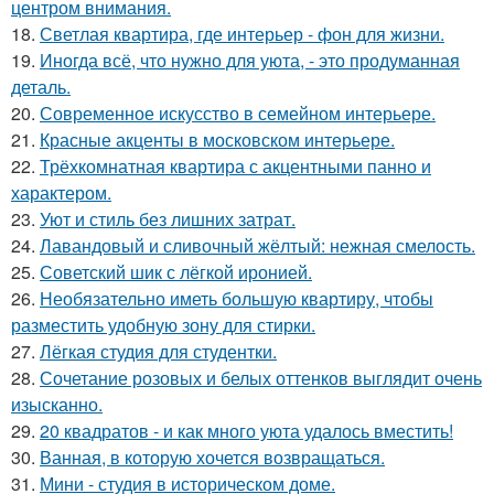
центром внимания.
18.
Светлая квартира, где интерьер - фон для жизни.
19.
Иногда всё, что нужно для уюта, - это продуманная
деталь.
20.
Современное искусство в семейном интерьере.
21.
Красные акценты в московском интерьере.
22.
Трёхкомнатная квартира с акцентными панно и
характером.
23.
Уют и стиль без лишних затрат.
24.
Лавандовый и сливочный жёлтый: нежная смелость.
25.
Советский шик с лёгкой иронией.
26.
Необязательно иметь большую квартиру, чтобы
разместить удобную зону для стирки.
27.
Лёгкая студия для студентки.
28.
Сочетание розовых и белых оттенков выглядит очень
изысканно.
29.
20 квадратов - и как много уюта удалось вместить!
30.
Ванная, в которую хочется возвращаться.
31.
Мини - студия в историческом доме.