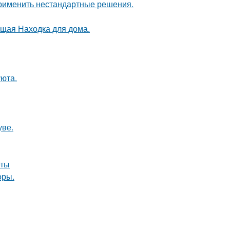
применить нестандартные решения.
оящая Находка для дома.
уюта.
уве.
еты
оры.