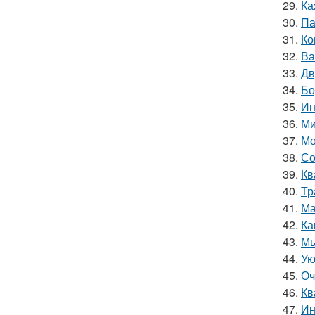
29.
Ка
30.
Па
31.
Ко
32.
Ва
33.
Дв
34.
Бо
35.
Ин
36.
Ми
37.
Мо
38.
Со
39.
Кв
40.
Тр
41.
Ма
42.
Ка
43.
Мы
44.
Ую
45.
Оч
46.
Кв
47.
Ин