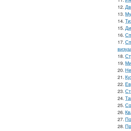
12.
Дв
13.
Му
14.
Ти
15.
Ди
16.
Сп
17.
Сп
визуа
18.
Ст
19.
Ми
20.
Не
21.
Ку
22.
Ев
23.
Ст
24.
Та
25.
Со
26.
Кв
27.
По
28.
Пр