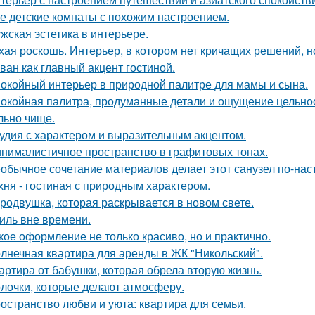
е детские комнаты с похожим настроением.
жская эстетика в интерьере.
хая роскошь. Интерьер, в котором нет кричащих решений, н
ван как главный акцент гостиной.
окойный интерьер в природной палитре для мамы и сына.
окойная палитра, продуманные детали и ощущение цельност
льно чище.
удия с характером и выразительным акцентом.
нималистичное пространство в графитовых тонах.
обычное сочетание материалов делает этот санузел по-на
хня - гостиная с природным характером.
родвушка, которая раскрывается в новом свете.
иль вне времени.
кое оформление не только красиво, но и практично.
лнечная квартира для аренды в ЖК "Никольский".
артира от бабушки, которая обрела вторую жизнь.
лочки, которые делают атмосферу.
остранство любви и уюта: квартира для семьи.