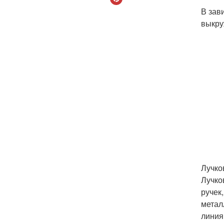
В зав
выкру
Лучко
Лучков
ручек
метал
линия