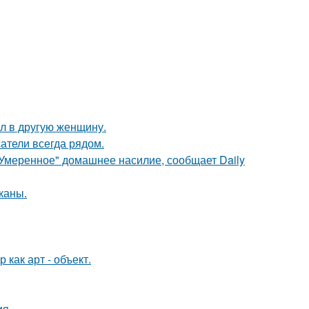
ал в другую женщину.
атели всегда рядом.
"Умеренное" домашнее насилие, сообщает Daily
каны.
как арт - объект.
ия.