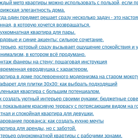
ждый метр квартиры можно использовать с пользой, если 
рижская элегантность дома.
гда один предмет решает сразу несколько задач - это наст
нная, в которую хочется возвращаться.
ухкомнатная квартира для пары.
рдовые и синие акценты: сильное сочетание.
терьер, который сразу вызывает ощущение спокойствия и 
нимализм, в котором всё продумано.
нтаж фанеры на стену: пошаговая инструкция
временная евродвушка с характером.
артира в доме послевоенного модернизма на старом мокот
афарет для плитки 30х30: как выбрать подходящий
ленькая квартира с большим потенциалом.
к создать уютный интерьер своими руками: бюджетные сов
 показываем красивую террасу с потрясающим видом на г
тная и спокойная квартира для девушки.
арование прованса: как создать кухню мечты
артира для аренды, но с заботой.
терьер однокомнатной квартиры с рабочими зонами.