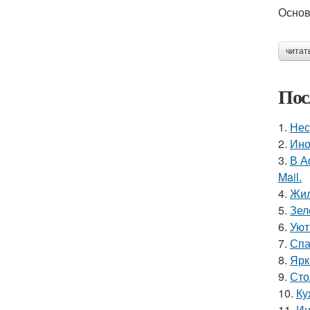
Основ
читат
Пос
1.
Нес
2.
Ино
3.
В А
Mail.
4.
Жил
5.
Зел
6.
Уют
7.
Спа
8.
Ярк
9.
Сто
10.
Ку
11.
Ин