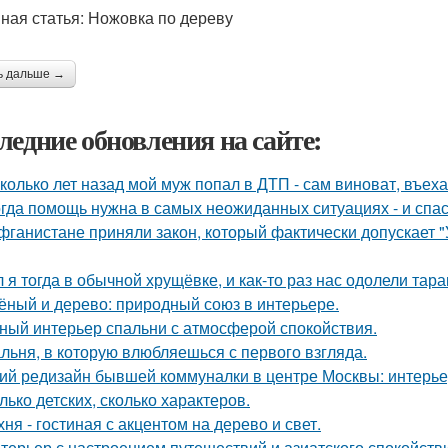
ная статья: Ножовка по дереву
ь дальше →
ледние обновления на сайте:
колько лет назад мой муж попал в ДТП - сам виноват, въех
гда помощь нужна в самых неожиданных ситуациях - и спас
фганистане приняли закон, который фактически допускает 
 я тогда в обычной хрущёвке, и как-то раз нас одолели тара
ёный и дерево: природный союз в интерьере.
ный интерьер спальни с атмосферой спокойствия.
льня, в которую влюбляешься с первого взгляда.
ий редизайн бывшей коммуналки в центре Москвы: интерьер 
лько детских, сколько характеров.
хня - гостиная с акцентом на дерево и свет.
терьер с настроением путешествий и азиатского спокойств