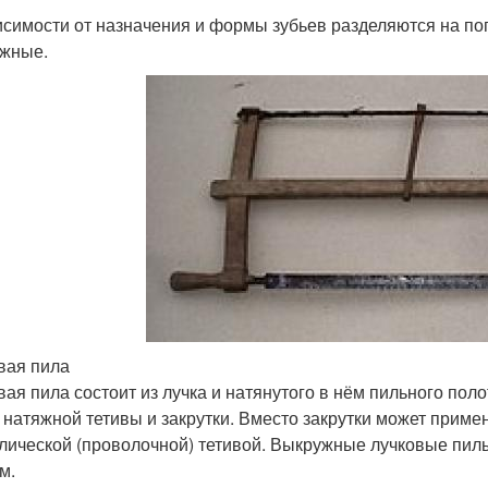
исимости от назначения и формы зубьев разделяются на по
жные.
вая пила
ая пила состоит из лучка и натянутого в нём пильного полот
, натяжной тетивы и закрутки. Вместо закрутки может приме
лической (проволочной) тетивой. Выкружные лучковые пил
м.