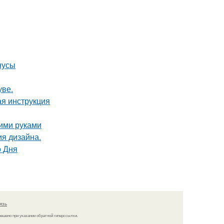
нусы
уве.
ая инструкция
оими руками
ия дизайна.
о Дня
язь
решено при указании обратной гиперссылки.