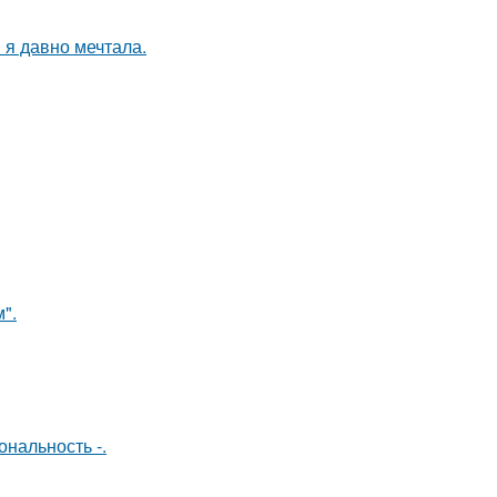
 я давно мечтала.
".
нальность -.