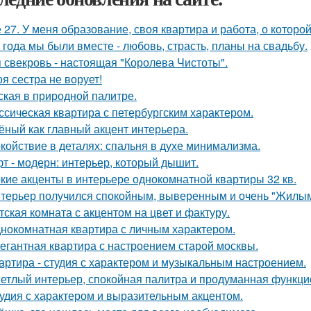
 27. У меня образование, своя квартира и работа, о которой
 года мы были вместе - любовь, страсть, планы на свадьбу.
 свекровь - настоящая "Королева Чистоты".
оя сестра не ворует!
ская в природной палитре.
ссическая квартира с петербургским характером.
ёный как главный акцент интерьера.
койствие в деталях: спальня в духе минимализма.
т - модерн: интерьер, который дышит.
кие акценты в интерьере однокомнатной квартиры 32 кв.
терьер получился спокойным, выверенным и очень "Жилым
тская комната с акцентом на цвет и фактуру.
нокомнатная квартира с личным характером.
егантная квартира с настроением старой москвы.
артира - студия с характером и музыкальным настроением.
етлый интерьер, спокойная палитра и продуманная функцио
удия с характером и выразительным акцентом.