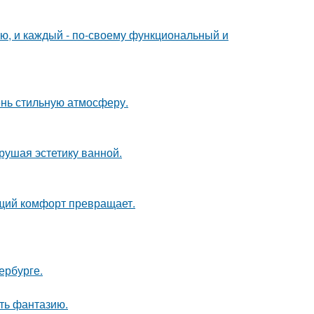
ю, и каждый - по-своему функциональный и
ень стильную атмосферу.
рушая эстетику ванной.
щий комфорт превращает.
ербурге.
ить фантазию.