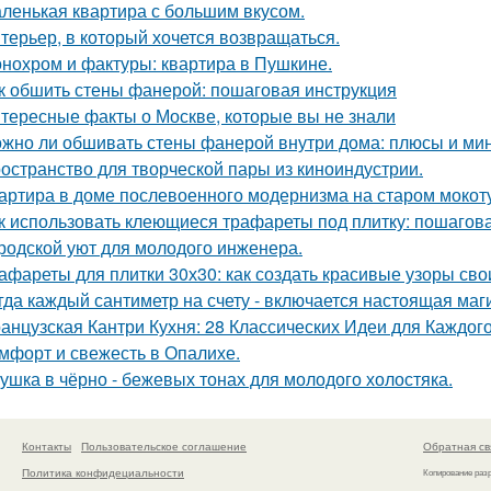
ленькая квартира с большим вкусом.
терьер, в который хочется возвращаться.
нохром и фактуры: квартира в Пушкине.
к обшить стены фанерой: пошаговая инструкция
тересные факты о Москве, которые вы не знали
жно ли обшивать стены фанерой внутри дома: плюсы и ми
остранство для творческой пары из киноиндустрии.
артира в доме послевоенного модернизма на старом мокот
к использовать клеющиеся трафареты под плитку: пошагов
родской уют для молодого инженера.
афареты для плитки 30х30: как создать красивые узоры св
гда каждый сантиметр на счету - включается настоящая маг
анцузская Кантри Кухня: 28 Классических Идеи для Каждог
мфорт и свежесть в Опалихе.
ушка в чёрно - бежевых тонах для молодого холостяка.
Контакты
Пользовательское соглашение
Обратная св
Политика конфидециальности
Копирование раз