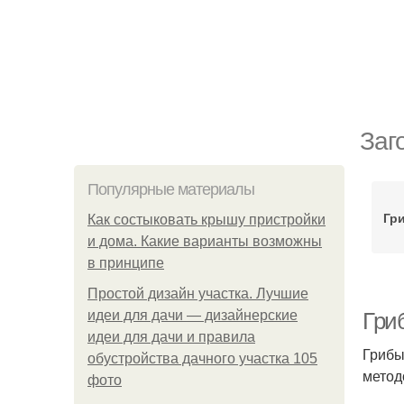
Заг
Популярные материалы
Гр
Как состыковать крышу пристройки
и дома. Какие варианты возможны
в принципе
Простой дизайн участка. Лучшие
идеи для дачи — дизайнерские
Гриб
идеи для дачи и правила
Грибы
обустройства дачного участка 105
метод
фото