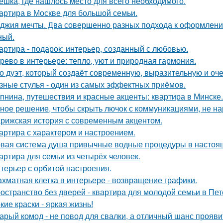
ёшка, где нашлось место для всего необходимого.
артира в Москве для большой семьи.
джия мечты. Два совершенно разных подхода к оформлени
ный.
артира - подарок: интерьер, созданный с любовью.
рево в интерьере: тепло, уют и природная гармония.
о дуэт, который создаёт современную, выразительную и оч
зные стулья - один из самых эффектных приёмов.
пнина, путешествия и красные акценты: квартира в Минске.
ное решение, чтобы скрыть лючок с коммуникациями, не на
рижская история с современным акцентом.
артира с характером и настроением.
вая система душа привычные водные процедуры в настоя
артира для семьи из четырёх человек.
терьер с орбитой настроения.
хматная клетка в интерьере - возвращение графики.
остранство без дверей - квартира для молодой семьи в Пет
кие краски - яркая жизнь!
арый комод - не повод для свалки, а отличный шанс прояв