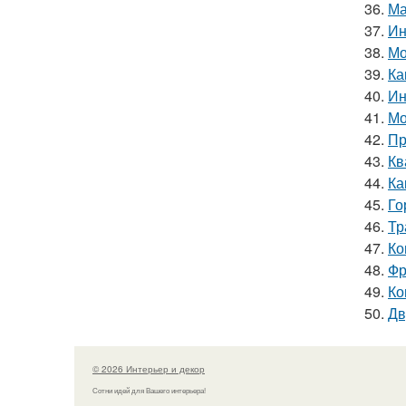
36.
Ма
37.
Ин
38.
Мо
39.
Ка
40.
Ин
41.
Мо
42.
Пр
43.
Кв
44.
Ка
45.
Го
46.
Тр
47.
Ко
48.
Фр
49.
Ко
50.
Дв
© 2026 Интерьер и декор
Сотни идей для Вашего интерьера!