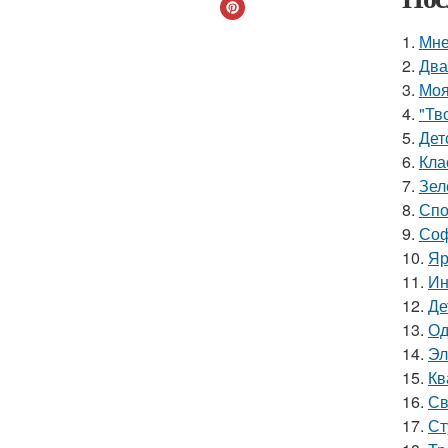
1.
Мне
2.
Два
3.
Моя
4.
"Тв
5.
Дет
6.
Кла
7.
Зел
8.
Спо
9.
Соф
10.
Яр
11.
Ин
12.
Де
13.
Од
14.
Эл
15.
Кв
16.
Св
17.
Ст