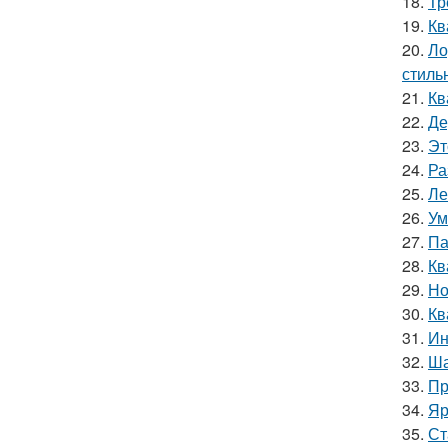
18.
Тр
19.
Кв
20.
Ло
стиль
21.
Кв
22.
Де
23.
Эт
24.
Ра
25.
Ле
26.
Ум
27.
Па
28.
Кв
29.
Но
30.
Кв
31.
Ин
32.
Ша
33.
Пр
34.
Яр
35.
Ст