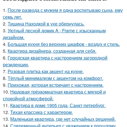
1.
После развода с мужем я одна воспитываю сына, ему
семь лет.
2.
Тишина Находкой в ухе обернулась.
3.
Уютный лесной домик A - Frame с изысканным
дизайном.
4.
Большая кухня без верхних шкафов - воздух и стиль.
5.
Квартира дизайнера, созданная для себя.
6.
Городская квартира с настроением загородной
резиденции.
7.
Розовая плитка как акцент на кухне.
8.
Тёплый минимализм с акцентом на комфорт.
9.
Прихожая, которая встречает с настроением.
10.
Нюдовая трёхкомнатная квартира с мягкой и
спокойной атмосферой.
11.
Квартира в доме 1905 года, Санкт-петербург.
12.
Тихая классика с характером.
13.
Маленькая квартира, где нет случайных решений.
14.
Современный интерьер с уважением к прошлому.