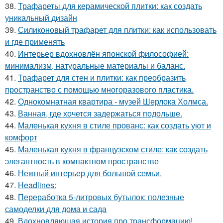
38.
Трафареты для керамической плитки: как создать
уникальный дизайн
39.
Силиконовый трафарет для плитки: как использовать
и где применять
40.
Интерьер вдохновлён японской философией:
минимализм, натуральные материалы и баланс.
41.
Трафарет для стен и плитки: как преобразить
пространство с помощью многоразового пластика.
42.
Однокомнатная квартира - музей Шерлока Холмса.
43.
Ванная, где хочется задержаться подольше.
44.
Маленькая кухня в стиле прованс: как создать уют и
комфорт
45.
Маленькая кухня в французском стиле: как создать
элегантность в компактном пространстве
46.
Нежный интерьер для большой семьи.
47.
Headlines:
48.
Переработка 5-литровых бутылок: полезные
самоделки для дома и сада
49.
Вдохновляющая история про трансформацию!