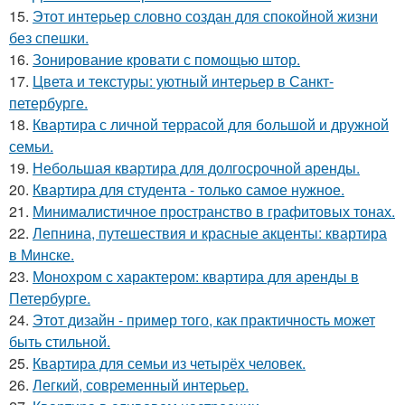
15.
Этот интерьер словно создан для спокойной жизни
без спешки.
16.
Зонирование кровати с помощью штор.
17.
Цвета и текстуры: уютный интерьер в Санкт-
петербурге.
18.
Квартира с личной террасой для большой и дружной
семьи.
19.
Небольшая квартира для долгосрочной аренды.
20.
Квартира для студента - только самое нужное.
21.
Минималистичное пространство в графитовых тонах.
22.
Лепнина, путешествия и красные акценты: квартира
в Минске.
23.
Монохром с характером: квартира для аренды в
Петербурге.
24.
Этот дизайн - пример того, как практичность может
быть стильной.
25.
Квартира для семьи из четырёх человек.
26.
Легкий, современный интерьер.