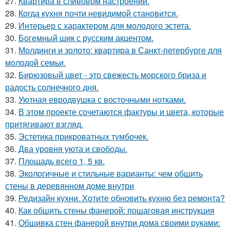
27.
Квартира в сливовом настроении.
28.
Когда кухня почти невидимой становится.
29.
Интерьер с характером для молодого эстета.
30.
Богемный шик с русским акцентом.
31.
Молдинги и золото: квартира в Санкт-петербурге для
молодой семьи.
32.
Бирюзовый цвет - это свежесть морского бриза и
радость солнечного дня.
33.
Уютная евродвушка с восточными нотками.
34.
В этом проекте сочетаются фактуры и цвета, которые
притягивают взгляд.
35.
Эстетика прикроватных тумбочек.
36.
Два уровня уюта и свободы.
37.
Площадь всего 1, 5 кв.
38.
Экологичные и стильные варианты: чем обшить
стены в деревянном доме внутри
39.
Редизайн кухни. Хотите обновить кухню без ремонта?
40.
Как обшить стены фанерой: пошаговая инструкция
41.
Обшивка стен фанерой внутри дома своими руками: