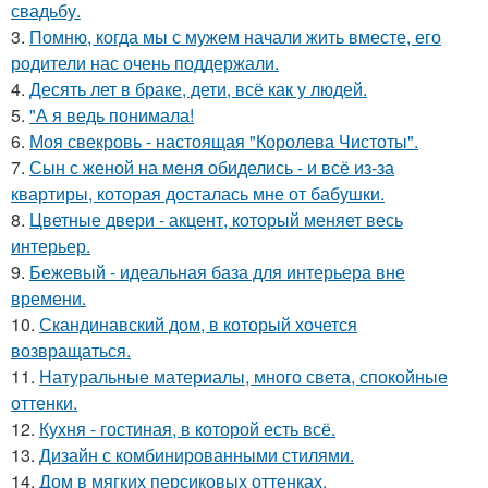
свадьбу.
3.
Помню, когда мы с мужем начали жить вместе, его
родители нас очень поддержали.
4.
Десять лет в браке, дети, всё как у людей.
5.
"А я ведь понимала!
6.
Моя свекровь - настоящая "Королева Чистоты".
7.
Сын с женой на меня обиделись - и всё из-за
квартиры, которая досталась мне от бабушки.
8.
Цветные двери - акцент, который меняет весь
интерьер.
9.
Бежевый - идеальная база для интерьера вне
времени.
10.
Скандинавский дом, в который хочется
возвращаться.
11.
Натуральные материалы, много света, спокойные
оттенки.
12.
Кухня - гостиная, в которой есть всё.
13.
Дизайн с комбинированными стилями.
14.
Дом в мягких персиковых оттенках.