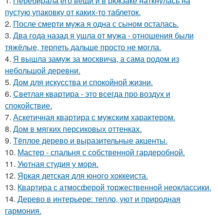
1.
Перебирала его вещи и в рюкзаке наткнулась на
пустую упаковку от каких-то таблеток.
2.
После смерти мужа я одна с сыном осталась.
3.
Два года назад я ушла от мужа - отношения были
тяжёлые, терпеть дальше просто не могла.
4.
Я вышла замуж за москвича, а сама родом из
небольшой деревни.
5.
Дом для искусства и спокойной жизни.
6.
Светлая квартира - это всегда про воздух и
спокойствие.
7.
Аскетичная квартира с мужским характером.
8.
Дом в мягких персиковых оттенках.
9.
Тёплое дерево и выразительные акценты.
10.
Мастер - спальня с собственной гардеробной.
11.
Уютная студия у моря.
12.
Яркая детская для юного хоккеиста.
13.
Квартира с атмосферой торжественной неоклассики.
14.
Дерево в интерьере: тепло, уют и природная
гармония.