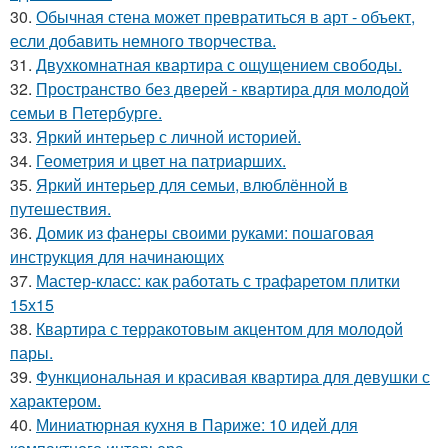
30.
Обычная стена может превратиться в арт - объект,
если добавить немного творчества.
31.
Двухкомнатная квартира с ощущением свободы.
32.
Пространство без дверей - квартира для молодой
семьи в Петербурге.
33.
Яркий интерьер с личной историей.
34.
Геометрия и цвет на патриарших.
35.
Яркий интерьер для семьи, влюблённой в
путешествия.
36.
Домик из фанеры своими руками: пошаговая
инструкция для начинающих
37.
Мастер-класс: как работать с трафаретом плитки
15х15
38.
Квартира с терракотовым акцентом для молодой
пары.
39.
Функциональная и красивая квартира для девушки с
характером.
40.
Миниатюрная кухня в Париже: 10 идей для