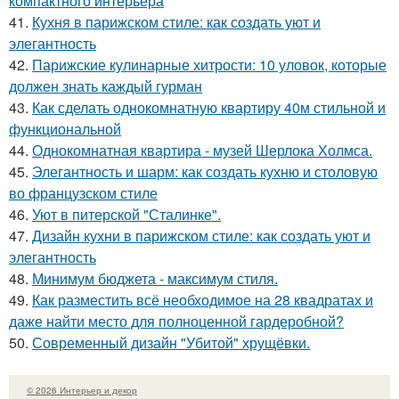
компактного интерьера
41.
Кухня в парижском стиле: как создать уют и
элегантность
42.
Парижские кулинарные хитрости: 10 уловок, которые
должен знать каждый гурман
43.
Как сделать однокомнатную квартиру 40м стильной и
функциональной
44.
Однокомнатная квартира - музей Шерлока Холмса.
45.
Элегантность и шарм: как создать кухню и столовую
во французском стиле
46.
Уют в питерской "Сталинке".
47.
Дизайн кухни в парижском стиле: как создать уют и
элегантность
48.
Минимум бюджета - максимум стиля.
49.
Как разместить всё необходимое на 28 квадратах и
даже найти место для полноценной гардеробной?
50.
Современный дизайн "Убитой" хрущёвки.
© 2026 Интерьер и декор