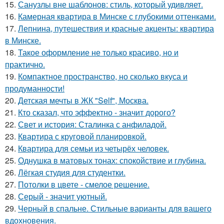
15.
Санузлы вне шаблонов: стиль, который удивляет.
16.
Камерная квартира в Минске с глубокими оттенками.
17.
Лепнина, путешествия и красные акценты: квартира
в Минске.
18.
Такое оформление не только красиво, но и
практично.
19.
Компактное пространство, но сколько вкуса и
продуманности!
20.
Детская мечты в ЖК "Self", Москва.
21.
Кто сказал, что эффектно - значит дорого?
22.
Свет и история: Сталинка с анфиладой.
23.
Квартира с круговой планировкой.
24.
Квартира для семьи из четырёх человек.
25.
Однушка в матовых тонах: спокойствие и глубина.
26.
Лёгкая студия для студентки.
27.
Потолки в цвете - смелое решение.
28.
Серый - значит уютный.
29.
Черный в спальне. Стильные варианты для вашего
вдохновения.