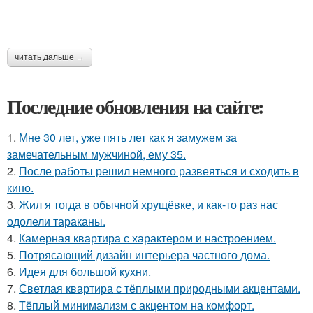
читать дальше →
Последние обновления на сайте:
1.
Мне 30 лет, уже пять лет как я замужем за
замечательным мужчиной, ему 35.
2.
После работы решил немного развеяться и сходить в
кино.
3.
Жил я тогда в обычной хрущёвке, и как-то раз нас
одолели тараканы.
4.
Камерная квартира с характером и настроением.
5.
Потрясающий дизайн интерьера частного дома.
6.
Идея для большой кухни.
7.
Светлая квартира с тёплыми природными акцентами.
8.
Тёплый минимализм с акцентом на комфорт.