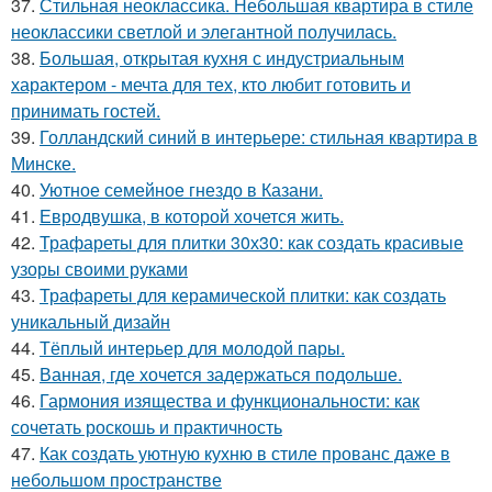
37.
Стильная неоклассика. Небольшая квартира в стиле
неоклассики светлой и элегантной получилась.
38.
Большая, открытая кухня с индустриальным
характером - мечта для тех, кто любит готовить и
принимать гостей.
39.
Голландский синий в интерьере: стильная квартира в
Минске.
40.
Уютное семейное гнездо в Казани.
41.
Евродвушка, в которой хочется жить.
42.
Трафареты для плитки 30х30: как создать красивые
узоры своими руками
43.
Трафареты для керамической плитки: как создать
уникальный дизайн
44.
Тёплый интерьер для молодой пары.
45.
Ванная, где хочется задержаться подольше.
46.
Гармония изящества и функциональности: как
сочетать роскошь и практичность
47.
Как создать уютную кухню в стиле прованс даже в
небольшом пространстве