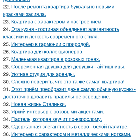
22.
После ремонта квартира буквально новыми
красками засияла.
23.
Квартира с характером и настроением.
24.
Эта кухня - гостиная объединяет элегантность
классики и лёгкость современного стиля.
25.
Интерьер в гармонии с природой.
26.
Квартира для коллекционеров.
27.
Маленькая квартира в розовых тонах.
28.
Современная двушка для девушки - айтишницы.
29.
Уютная студия для аренды.
30.
Сложно поверить, что это та же самая квартира!
31.
Этот приём преобразит даже самую обычную кухню -
достаточно добавить правильное освещение.
32.
Новая жизнь Сталинки.
33.
Яркий интерьер с розовыми акцентами.
34.
Пастель, которая звучит по-взрослому.
35.
Сдержанная элегантность в серо - белой палитре.
36.
Интерьер с характером и металлическими нотками.