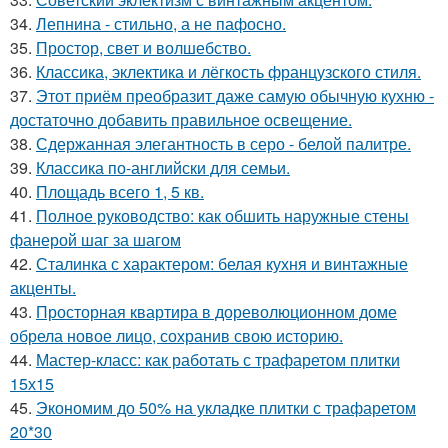
34.
Лепнина - стильно, а не пафосно.
35.
Простор, свет и волшебство.
36.
Классика, эклектика и лёгкость французского стиля.
37.
Этот приём преобразит даже самую обычную кухню -
достаточно добавить правильное освещение.
38.
Сдержанная элегантность в серо - белой палитре.
39.
Классика по-английски для семьи.
40.
Площадь всего 1, 5 кв.
41.
Полное руководство: как обшить наружные стены
фанерой шаг за шагом
42.
Сталинка с характером: белая кухня и винтажные
акценты.
43.
Просторная квартира в дореволюционном доме
обрела новое лицо, сохранив свою историю.
44.
Мастер-класс: как работать с трафаретом плитки
15х15
45.
Экономим до 50% на укладке плитки с трафаретом
20*30