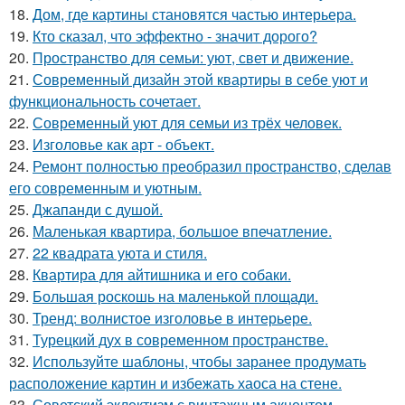
18.
Дом, где картины становятся частью интерьера.
19.
Кто сказал, что эффектно - значит дорого?
20.
Пространство для семьи: уют, свет и движение.
21.
Современный дизайн этой квартиры в себе уют и
функциональность сочетает.
22.
Современный уют для семьи из трёх человек.
23.
Изголовье как арт - объект.
24.
Ремонт полностью преобразил пространство, сделав
его современным и уютным.
25.
Джапанди с душой.
26.
Маленькая квартира, большое впечатление.
27.
22 квадрата уюта и стиля.
28.
Квартира для айтишника и его собаки.
29.
Большая роскошь на маленькой площади.
30.
Тренд: волнистое изголовье в интерьере.
31.
Турецкий дух в современном пространстве.
32.
Используйте шаблоны, чтобы заранее продумать
расположение картин и избежать хаоса на стене.
33.
Советский эклектизм с винтажным акцентом.