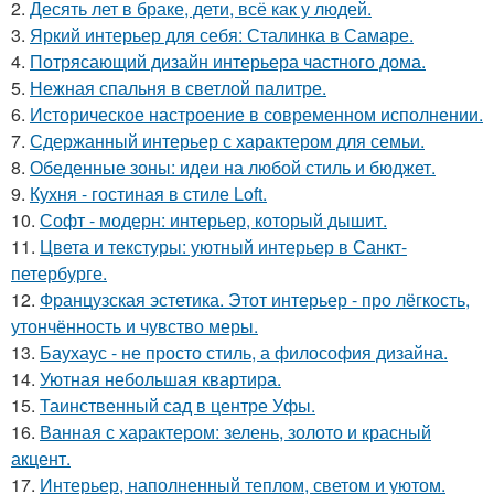
2.
Десять лет в браке, дети, всё как у людей.
3.
Яркий интерьер для себя: Сталинка в Самаре.
4.
Потрясающий дизайн интерьера частного дома.
5.
Нежная спальня в светлой палитре.
6.
Историческое настроение в современном исполнении.
7.
Сдержанный интерьер с характером для семьи.
8.
Обеденные зоны: идеи на любой стиль и бюджет.
9.
Кухня - гостиная в стиле Loft.
10.
Софт - модерн: интерьер, который дышит.
11.
Цвета и текстуры: уютный интерьер в Санкт-
петербурге.
12.
Французская эстетика. Этот интерьер - про лёгкость,
утончённость и чувство меры.
13.
Баухаус - не просто стиль, а философия дизайна.
14.
Уютная небольшая квартира.
15.
Таинственный сад в центре Уфы.
16.
Ванная с характером: зелень, золото и красный
акцент.
17.
Интерьер, наполненный теплом, светом и уютом.