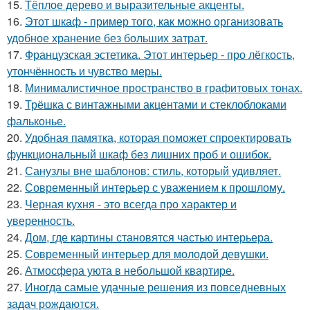
15.
Тёплое дерево и выразительные акценты.
16.
Этот шкаф - пример того, как можно организовать
удобное хранение без больших затрат.
17.
Французская эстетика. Этот интерьер - про лёгкость,
утончённость и чувство меры.
18.
Минималистичное пространство в графитовых тонах.
19.
Трёшка с винтажными акцентами и стеклоблоками
фальконье.
20.
Удобная памятка, которая поможет спроектировать
функциональный шкаф без лишних проб и ошибок.
21.
Санузлы вне шаблонов: стиль, который удивляет.
22.
Современный интерьер с уважением к прошлому.
23.
Черная кухня - это всегда про характер и
уверенность.
24.
Дом, где картины становятся частью интерьера.
25.
Современный интерьер для молодой девушки.
26.
Атмосфера уюта в небольшой квартире.
27.
Иногда самые удачные решения из повседневных
задач рождаются.