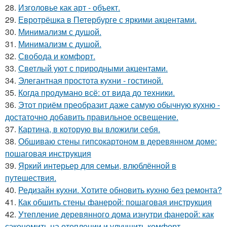
28.
Изголовье как арт - объект.
29.
Евротрёшка в Петербурге с яркими акцентами.
30.
Минимализм с душой.
31.
Минимализм с душой.
32.
Свобода и комфорт.
33.
Светлый уют с природными акцентами.
34.
Элегантная простота кухни - гостиной.
35.
Когда продумано всё: от вида до техники.
36.
Этот приём преобразит даже самую обычную кухню -
достаточно добавить правильное освещение.
37.
Картина, в которую вы вложили себя.
38.
Обшиваю стены гипсокартоном в деревянном доме:
пошаговая инструкция
39.
Яркий интерьер для семьи, влюблённой в
путешествия.
40.
Редизайн кухни. Хотите обновить кухню без ремонта?
41.
Как обшить стены фанерой: пошаговая инструкция
42.
Утепление деревянного дома изнутри фанерой: как
сэкономить на отоплении и улучшить комфорт