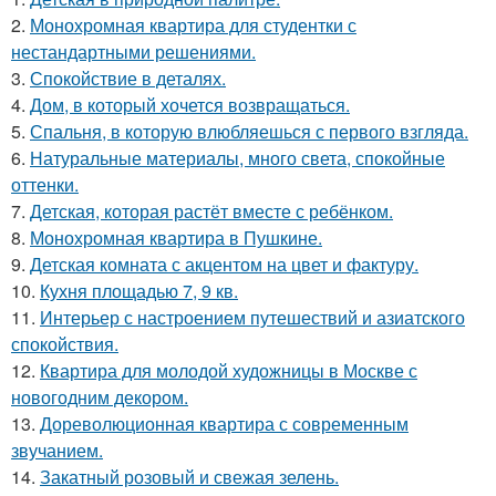
2.
Монохромная квартира для студентки с
нестандартными решениями.
3.
Спокойствие в деталях.
4.
Дом, в который хочется возвращаться.
5.
Спальня, в которую влюбляешься с первого взгляда.
6.
Натуральные материалы, много света, спокойные
оттенки.
7.
Детская, которая растёт вместе с ребёнком.
8.
Монохромная квартира в Пушкине.
9.
Детская комната с акцентом на цвет и фактуру.
10.
Кухня площадью 7, 9 кв.
11.
Интерьер с настроением путешествий и азиатского
спокойствия.
12.
Квартира для молодой художницы в Москве с
новогодним декором.
13.
Дореволюционная квартира с современным
звучанием.
14.
Закатный розовый и свежая зелень.