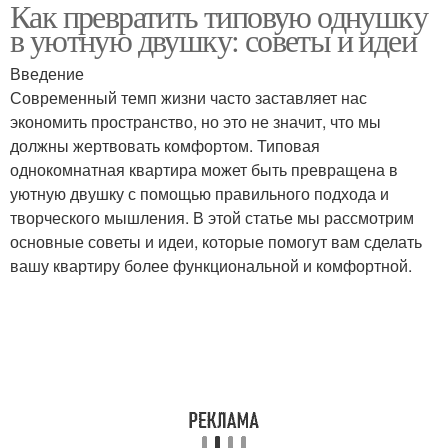
Как превратить типовую однушку
Квартиры в евро-
Комнаты в квартире
в уютную двушку: советы и идеи
двушку
Введение
Современный темп жизни часто заставляет нас
Отдельные
Пространство под
экономить пространство, но это не значит, что мы
пространства
подоконниками
должны жертвовать комфортом. Типовая
однокомнатная квартира может быть превращена в
уютную двушку с помощью правильного подхода и
творческого мышления. В этой статье мы рассмотрим
Пространства под
Однокомнатные
основные советы и идеи, которые помогут вам сделать
раковиной
квартиры
вашу квартиру более функциональной и комфортной.
Комнаты в
Квартира для
однокомнатной
повышения
квартире