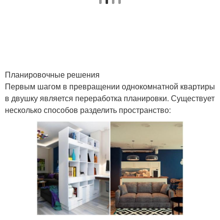
1-комнатная квартира
1-комнатные квартиры
Стен в 1-комнатной
Пространство в
квартире
небольшой квартире
Планировочные решения
Первым шагом в превращении однокомнатной квартиры
Пространство в
Мебели в
в двушку является переработка планировки. Существует
однокомнатной
однокомнатной
несколько способов разделить пространство:
квартире
квартире
Квартира с помощью