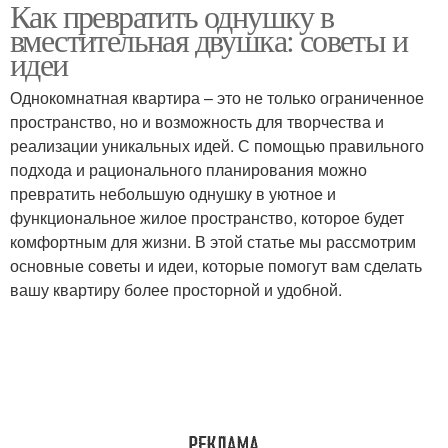
Как превратить однушку в
Кухня в однокомнатной
однокомнатной
вместительная двушка: советы и
квартире
квартиры
идеи
Однокомнатная квартира – это не только ограниченное
Комфорт в
пространство, но и возможность для творчества и
однокомнатной
Единое пространство
реализации уникальных идей. С помощью правильного
квартире
подхода и рационального планирования можно
превратить небольшую однушку в уютное и
функциональное жилое пространство, которое будет
Квартира без
Пространство в
комфортным для жизни. В этой статье мы рассмотрим
перегородок
небольшой квартире
основные советы и идеи, которые помогут вам сделать
вашу квартиру более просторной и удобной.
Пространства в
Мебель в
однокомнатной
однокомнатной
квартире
квартире
Квартира для разных
Атмосфера в