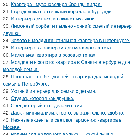
30.
Квартира - муза ювелира бренды видал.
31.
Евродвушка с оттенками коралла и бургунди.
32.
Интерьер для тех, кто живёт музыкой.
33.
Лимонный сорбет и пыльно - синий: смелый интерьер
двушки.
34.
Золото и молдинги: стильная квартира в Петербурге.
35.
Интерьер с характером для молодого эстета.
36.
Маленькая квартира в розовых тонах.
37.
Молдинги и золото: квартира в Санкт-петербурге для
молодой семьи.
38.
Пространство без дверей - квартира для молодой
семьи в Петербурге.
39.
Уютный интерьер для семьи с детьми.
40.
Студия, которая как двушка.
41.
Свет, который вы сделали сами.
42.
Дарк - минимализм: строго, выразительно, удобно.
43.
Нежные акценты и светлая гармония: квартира в
Москве.
44.
Ролики для малярного валика — какой лучше