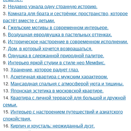
2.
Недавно узнала одну странную историю.
3.
Комната для брата и сестрёнки: пространство, которое
растёт вместе с детьми.
4.
Гжельские мотивы в современном интерьере.
5.
Воздушная евродвушка в пастельных оттенках.
6.
Историческое настроение в современном исполнении.
7.
Дом, в который хочется возвращаться.
8.
Однушка в сдержанной природной палитре.
9.
Интерьер яркой студии в стиле нео Мемфис.
10.
Хранение, которое радует глаз.
11.
Аскетичная квартира с мужским характером.
12.
Мансардная спальня с атмосферой уюта и тишины.
13.
Японская эстетика в московской квартире.
14.
Квартира с личной террасой для большой и дружной
семьи.
15.
Интерьер с настроением путешествий и азиатского
спокойствия.
16.
Кирпич и хрусталь: неожиданный дуэт.