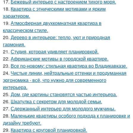
17.
Бежевый интерьер с настроением тихого моря.
18.
Квартира с этническими мотивами и ярким
характером.
19.
Атмосферная двухкомнатная квартира в
классическом стиле.
20.
Дерево в интерьере: тепло, уют и природная
гармония.
21.
Студия, которая удивляет планировкой.
22.
Африканские мотивы в городской квартире.
23.
Все по-новому: стильная квартира во Владикавказе.
24.
Чистые линии, нейтральные оттенки и продуманная
эргономика - всё, что нужно для современного
интерьера.
25.
Дом, где картины становятся частью интерьера.
26.
Шкатулка с секретом для молодой семьи.
27.
Сдержанный интерьер для молодого мужчины.
28.
Маленькие квартиры особого подхода к планировке и
дизайну требуют.
29.
Квартира с круговой планировкой.