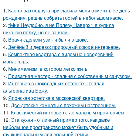
1.
Как-то раз подруга пригласила меня отметить её день
рождения, решив собрать гостей в небольшом кафе.
2.
"Мне Неудобно, я не Полезу Наверх": я купила
нижнюю полку, но её заняли.
3.
Врачи сделали узи - и были в шоке.
4.
Зелёный и дерево: природный союз в интерьере.
5.
Компактная квартира с видом на новодевичий
монастырь.
6.
Минимализм, в котором легко жить.
7.
Приватная мастер - спальня с собственным санузлом.
8.
Интерьер в шоколадных оттенках - тёплая
альтернатива Бежу.
9.
Японская эстетика в московской квартире.
10.
Две детские комнаты с похожим настроением.
11.
Классический интерьер с актуальным прочтением.
12.
Эта кухня - отличный пример того, как даже
небольшое пространство может быть удобным и
функциональным для большой семьи.