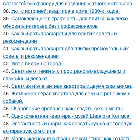
влагостойкую фанеру для создания уютного интерьера
38.
Уют с историей: квартира в доме 1930-х годов.
39.
Самоклеющиеся трафареты для плитки: как легко
обновить интерьер без профессионалов
40.
Как выбрать трафареты для плитки: советы и
рекомендации
41.
Как выбрать трафарет для плитки прямоугольный:
советы и рекомендации
42.
Уют с видом на город.
43.
Светлые оттенки это пространство воздушным и
спокойным делают.
44.
Светлая и элегантная квартира с двумя спальнями.
45.
Жемчужно-серая квартира для семьи с ребёнком и
собакой.
46.
Очарование прованса: как создать кухню мечты
47.
Однокомнатная квартира - музей Шерлока Холмса.
48.
Элегантность и шарм: как создать кухню и столовую
во французском стиле
49.
Маленькая кухня в французском стиле: как создать