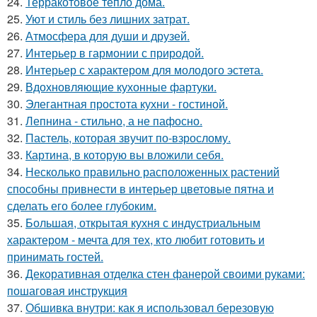
24.
Терракотовое тепло дома.
25.
Уют и стиль без лишних затрат.
26.
Атмосфера для души и друзей.
27.
Интерьер в гармонии с природой.
28.
Интерьер с характером для молодого эстета.
29.
Вдохновляющие кухонные фартуки.
30.
Элегантная простота кухни - гостиной.
31.
Лепнина - стильно, а не пафосно.
32.
Пастель, которая звучит по-взрослому.
33.
Картина, в которую вы вложили себя.
34.
Несколько правильно расположенных растений
способны привнести в интерьер цветовые пятна и
сделать его более глубоким.
35.
Большая, открытая кухня с индустриальным
характером - мечта для тех, кто любит готовить и
принимать гостей.
36.
Декоративная отделка стен фанерой своими руками:
пошаговая инструкция
37.
Обшивка внутри: как я использовал березовую