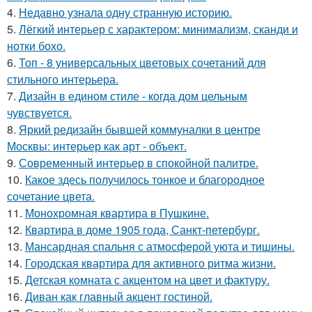
4.
Недавно узнала одну странную историю.
5.
Лёгкий интерьер с характером: минимализм, сканди и
нотки бохо.
6.
Топ - 8 универсальных цветовых сочетаний для
стильного интерьера.
7.
Дизайн в едином стиле - когда дом цельным
чувствуется.
8.
Яркий редизайн бывшей коммуналки в центре
Москвы: интерьер как арт - объект.
9.
Современный интерьер в спокойной палитре.
10.
Какое здесь получилось тонкое и благородное
сочетание цвета.
11.
Монохромная квартира в Пушкине.
12.
Квартира в доме 1905 года, Санкт-петербург.
13.
Мансардная спальня с атмосферой уюта и тишины.
14.
Городская квартира для активного ритма жизни.
15.
Детская комната с акцентом на цвет и фактуру.
16.
Диван как главный акцент гостиной.