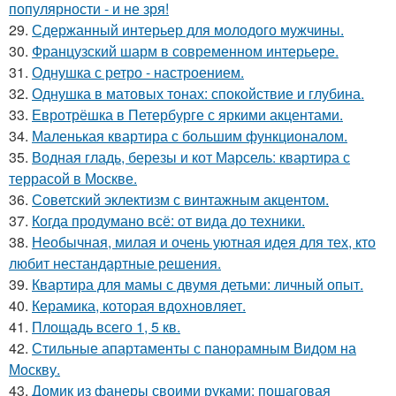
популярности - и не зря!
29.
Сдержанный интерьер для молодого мужчины.
30.
Французский шарм в современном интерьере.
31.
Однушка с ретро - настроением.
32.
Однушка в матовых тонах: спокойствие и глубина.
33.
Евротрёшка в Петербурге с яркими акцентами.
34.
Маленькая квартира с большим функционалом.
35.
Водная гладь, березы и кот Марсель: квартира с
террасой в Москве.
36.
Советский эклектизм с винтажным акцентом.
37.
Когда продумано всё: от вида до техники.
38.
Необычная, милая и очень уютная идея для тех, кто
любит нестандартные решения.
39.
Квартира для мамы с двумя детьми: личный опыт.
40.
Керамика, которая вдохновляет.
41.
Площадь всего 1, 5 кв.
42.
Стильные апартаменты с панорамным Видом на
Москву.
43.
Домик из фанеры своими руками: пошаговая