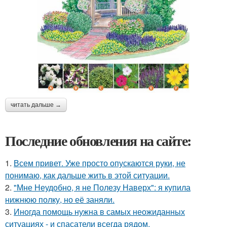
читать дальше →
Последние обновления на сайте:
1.
Всем привет. Уже просто опускаются руки, не
понимаю, как дальше жить в этой ситуации.
2.
"Мне Неудобно, я не Полезу Наверх": я купила
нижнюю полку, но её заняли.
3.
Иногда помощь нужна в самых неожиданных
ситуациях - и спасатели всегда рядом.