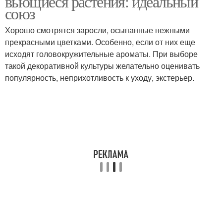
вьющиеся растения: идеальный
союз
Хорошо смотрятся заросли, осыпанные нежными
Арки для плетистой
прекрасными цветками. Особенно, если от них еще
Розы на арке
розы
исходят головокружительные ароматы. При выборе
такой декоративной культуры желательно оценивать
популярность, неприхотливость к уходу, экстерьер.
Роза на арке
Арка для роз
Опоры для плетистой
Арки из роз
розы