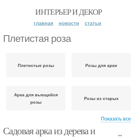
ИНТЕРЬЕР И ДЕКОР
главная
новости
статьи
Плетистая роза
Плетистые розы
Розы для арки
Арка для вьющейся
Розы из старых
розы
Показать все
Садовая арка из дерева и
Арка для плетистой
Розы без сварки
розы